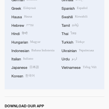
Ελληνικά
Español
Greek
Spanish
Hausa
Kiswahili
Hausa
Swahili
עברית
தமிழ்
Hebrew
Tamil
हिन्दी
ไทย
Hindi
Thai
Magyar
Türkçe
Hungarian
Turkish
Bahasa Indonesia
Українська
Indonesian
Ukrainian
Italiano
اردو
Italian
Urdu
日本語
Tiếng Việt
Japanese
Vietnamese
한국어
Korean
DOWNLOAD OUR APP