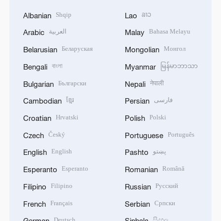
Shqip
ລາວ
Albanian
Lao
العربية
Bahasa Melayu
Arabic
Malay
Беларуская
Монгол
Belarusian
Mongolian
বাংলা
မြန်မာဘာသာ
Bengali
Myanmar
Български
नेपाली
Bulgarian
Nepali
ខ្មែរ
فارسی
Cambodian
Persian
Hrvatski
Polski
Croatian
Polish
Český
Português
Czech
Portuguese
English
پښتو
English
Pashto
Esperanto
Română
Esperanto
Romanian
Filipino
Русский
Filipino
Russian
Français
Српски
French
Serbian
Deutsch
සිංහල
German
Sinhala