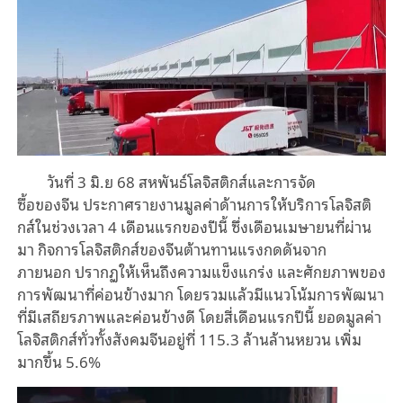
วันที่
3
มิ
.
ย
68
สหพันธ์โลจิสติกส์และการจัด
ซื้อ
ของ
จีน
ประกาศ
รายงานมูลค่าด้านการให้บริการ
โลจิสติ
กส์ในช่วงเวลา
4
เดือนแรก
ของ
ปีนี้
ซึ่ง
เดือนเมษายนที่ผ่าน
มา
กิจการโลจิสติกส์ของจีนต้านทานแรงกดดันจาก
ภายนอก
ปราก
ฏให้เห็นถึงความแข็งแกร่ง
และศักยภาพของ
การพัฒนาที่ค่อนข้างมาก
โดยรวมแล้วมีแนวโน้มการพัฒนา
ที่มีเสถียรภาพและค่อนข้างดี
โดย
สี่เดือนแรกปีนี้
ยอดมูลค่า
โลจิสติกส์ทั่ว
ทั้งสังคม
จีนอยู่ที่
115.3
ล้านล้านหยวน
เพิ่ม
มากขึ้น
5.6%