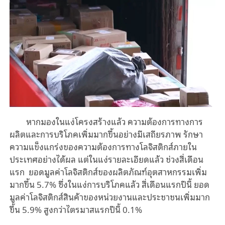
หาก
มอง
ใน
แง่โครงสร้างแล้ว
ความต้องการทางการ
ผลิตและการบริโภคเพิ่มมากขึ้นอย่างมีเสถียรภาพ
รักษา
ความ
แข็งแกร่ง
ของความต้องการทางโลจิสติกส์ภายใน
ประเทศอย่างได้ผล
แต่ใน
แง่รายละเอียดแล้ว
ช่วง
สี่เดือน
แรก
ยอดมูลค่าโลจิสติกส์ของผลิตภัณฑ์อุตสาหกรรมเพิ่ม
มากขึ้น
5.7%
ซึ่งใน
แง่การบริโภคแล้ว
สี่เดือนแรกปีนี้
ยอด
มูลค่าโลจิสติกส์สินค้าของหน่วยงานและประชาชนเพิ่มมาก
ขึ้น
5.9%
สูงกว่าไตรมาสแรกปีนี้
0.1%