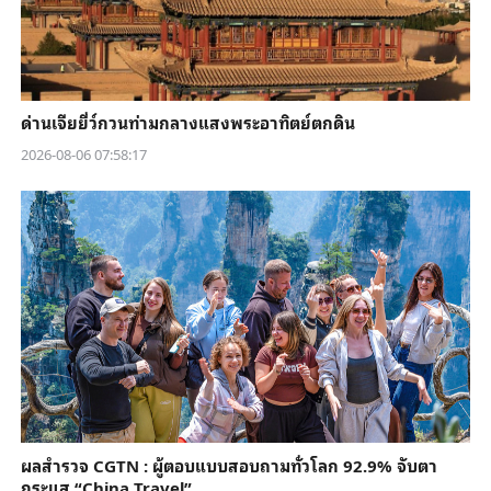
ด่านเจียยี่ว์กวนท่ามกลางแสงพระอาทิตย์ตกดิน
2026-08-06 07:58:17
ผลสำรวจ CGTN : ผู้ตอบแบบสอบถามทั่วโลก 92.9% จับตา
กระแส “China Travel”