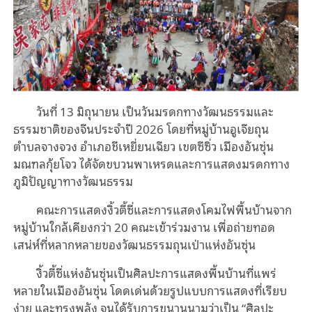
วันที่ 13 มิถุนายน เป็นวันมรดกทางวัฒนธรรมและ
ธรรมชาติของจีนประจำปี 2026 โดยที่หมู่บ้านอูเจียถุน
ตำบลจางจวง อำเภอชีเหยี่ยนเฉียว เขตซีซิ่ว เมืองอันซุ่น
มณฑลกุ้ยโจว ได้จัดขบวนพาเหรดและการแสดงมรดกทาง
ภูมิปัญญาทางวัฒนธรรม
คณะการแสดงงิ้วตี้ซี่และการแสดงโคมไฟพื้นบ้านจาก
หมู่บ้านใกล้เคียงกว่า 20 คณะเข้าร่วมงาน เพื่อถ่ายทอด
เสน่ห์ที่หลากหลายของวัฒนธรรมถุนเป่าแห่งอันซุ่น
งิ้วตี้ซี่แห่งอันซุ่นเป็นศิลปะการแสดงพื้นบ้านที่แพร่
หลายในเมืองอันซุ่น โดดเด่นด้วยรูปแบบการแสดงที่เรียบ
ง่าย และทรงพลัง จนได้รับการขนานนามว่าเป็น “ศิลปะ