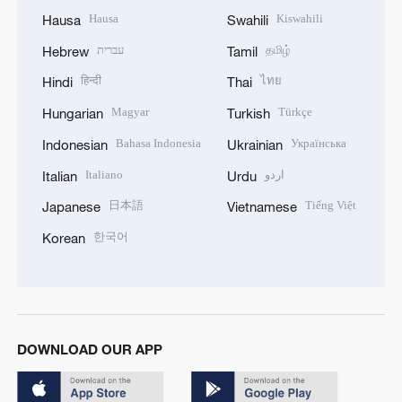
Hausa
Kiswahili
Hausa
Swahili
עברית
தமிழ்
Hebrew
Tamil
हिन्दी
ไทย
Hindi
Thai
Magyar
Türkçe
Hungarian
Turkish
Bahasa Indonesia
Українська
Indonesian
Ukrainian
Italiano
اردو
Italian
Urdu
日本語
Tiếng Việt
Japanese
Vietnamese
한국어
Korean
DOWNLOAD OUR APP