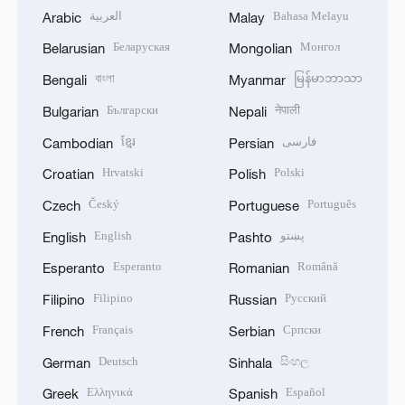
العربية
Bahasa Melayu
Arabic
Malay
Беларуская
Монгол
Belarusian
Mongolian
বাংলা
မြန်မာဘာသာ
Bengali
Myanmar
Български
नेपाली
Bulgarian
Nepali
ខ្មែរ
فارسی
Cambodian
Persian
Hrvatski
Polski
Croatian
Polish
Český
Português
Czech
Portuguese
English
پښتو
English
Pashto
Esperanto
Română
Esperanto
Romanian
Filipino
Русский
Filipino
Russian
Français
Српски
French
Serbian
Deutsch
සිංහල
German
Sinhala
Ελληνικά
Español
Greek
Spanish