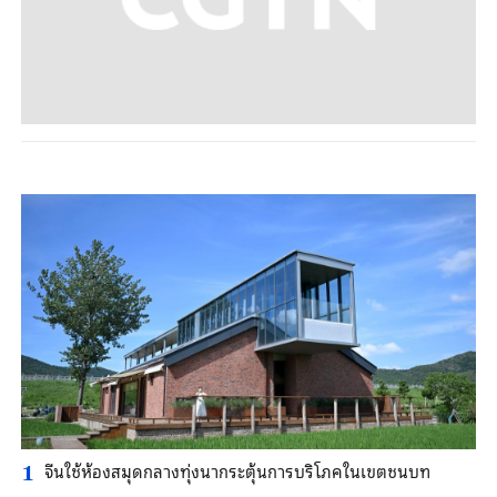
จีนใช้ห้องสมุดกลางทุ่งนากระตุ้นการบริโภคในเขตชนบท
1