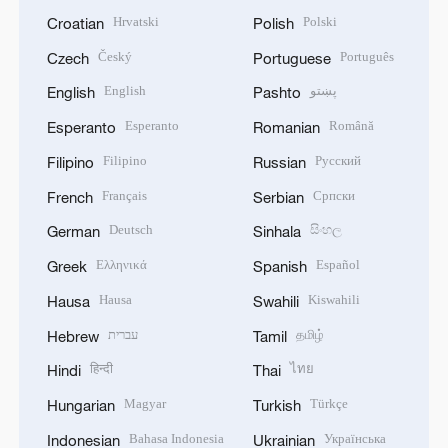
Hrvatski
Polski
Croatian
Polish
Český
Português
Czech
Portuguese
English
پښتو
English
Pashto
Esperanto
Română
Esperanto
Romanian
Filipino
Русский
Filipino
Russian
Français
Српски
French
Serbian
Deutsch
සිංහල
German
Sinhala
Ελληνικά
Español
Greek
Spanish
Hausa
Kiswahili
Hausa
Swahili
עברית
தமிழ்
Hebrew
Tamil
हिन्दी
ไทย
Hindi
Thai
Magyar
Türkçe
Hungarian
Turkish
Bahasa Indonesia
Українська
Indonesian
Ukrainian