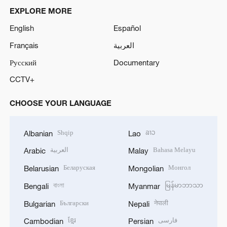
EXPLORE MORE
English
Español
Français
العربية
Русский
Documentary
CCTV+
CHOOSE YOUR LANGUAGE
Shqip
ລາວ
Albanian
Lao
العربية
Bahasa Melayu
Arabic
Malay
Беларуская
Монгол
Belarusian
Mongolian
বাংলা
မြန်မာဘာသာ
Bengali
Myanmar
Български
नेपाली
Bulgarian
Nepali
ខ្មែរ
فارسی
Cambodian
Persian