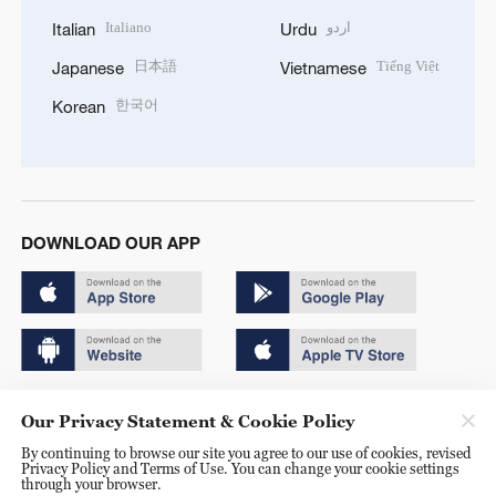
Italiano
اردو
Italian
Urdu
日本語
Tiếng Việt
Japanese
Vietnamese
한국어
Korean
DOWNLOAD OUR APP
Copyright © 2024 CGTN.
Our Privacy Statement & Cookie Policy
京ICP备20000184号
By continuing to browse our site you agree to our use of cookies, revised
Privacy Policy and Terms of Use. You can change your cookie settings
京公网安备 11010502050052号
through your browser.