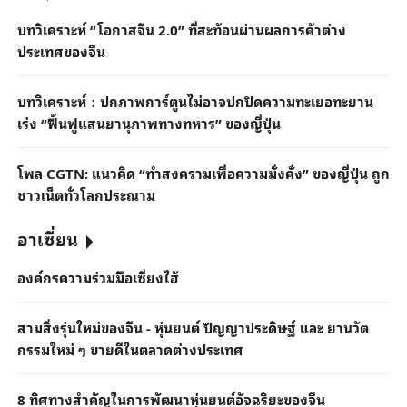
บทวิเคราะห์ “โอกาสจีน 2.0” ที่สะท้อนผ่านผลการค้าต่าง
ประเทศของจีน
บทวิเคราะห์：ปกภาพการ์ตูนไม่อาจปกปิดความทะเยอทะยาน
เร่ง “ฟื้นฟูแสนยานุภาพทางทหาร” ของญี่ปุ่น
โพล CGTN: แนวคิด “ทำสงครามเพื่อความมั่งคั่ง” ของญี่ปุ่น ถูก
ชาวเน็ตทั่วโลกประณาม
อาเซี่ยน
องค์กรความร่วมมือเซี่ยงไฮ้
สามสิ่งรุ่นใหม่ของจีน - หุ่นยนต์ ปัญญาประดิษฐ์ และ ยานวัต
กรรมใหม่ ๆ ขายดีในตลาดต่างประเทศ
8 ทิศทางสำคัญในการพัฒนาหุ่นยนต์อัจฉริยะของจีน