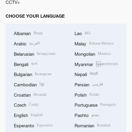
CCTV+
CHOOSE YOUR LANGUAGE
Shqip
ລາວ
Albanian
Lao
العربية
Bahasa Melayu
Arabic
Malay
Беларуская
Монгол
Belarusian
Mongolian
বাংলা
မြန်မာဘာသာ
Bengali
Myanmar
Български
नेपाली
Bulgarian
Nepali
ខ្មែរ
فارسی
Cambodian
Persian
Hrvatski
Polski
Croatian
Polish
Český
Português
Czech
Portuguese
English
پښتو
English
Pashto
Esperanto
Română
Esperanto
Romanian