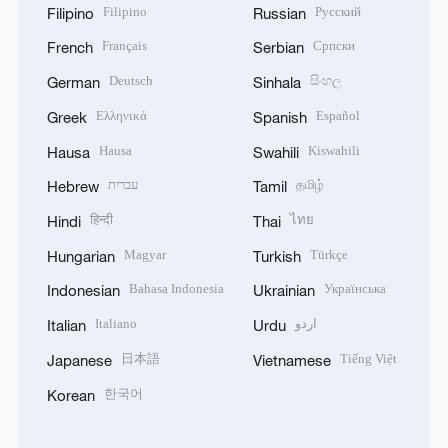
Filipino
Русский
Filipino
Russian
Français
Српски
French
Serbian
Deutsch
සිංහල
German
Sinhala
Ελληνικά
Español
Greek
Spanish
Hausa
Kiswahili
Hausa
Swahili
עברית
தமிழ்
Hebrew
Tamil
हिन्दी
ไทย
Hindi
Thai
Magyar
Türkçe
Hungarian
Turkish
Bahasa Indonesia
Українська
Indonesian
Ukrainian
Italiano
اردو
Italian
Urdu
日本語
Tiếng Việt
Japanese
Vietnamese
한국어
Korean