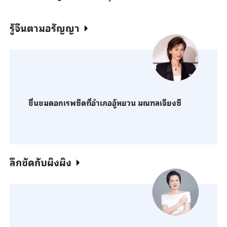
รู้จีนตามอรัญญา
ชื่นชมดอกเรพซีดที่อำเภออู้หยวน มณฑลเจียงซี
ลึกชัดกับผิงผิง