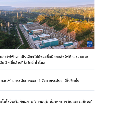
ยส่งไฟฟ้าจากซินเจียงไปยังฉงชิ่งมียอดส่งไฟฟ้าสะสมแตะ
ดับ 3 หมื่นล้านกิโลวัตต์-ชั่วโมง
mart+" ยกระดับการออกกำลังกายระดับชาติไปอีกขั้น
คโนโลยีเสริมศักยภาพ ‘การอนุรักษ์มรดกทางวัฒนธรรมทิเบต’