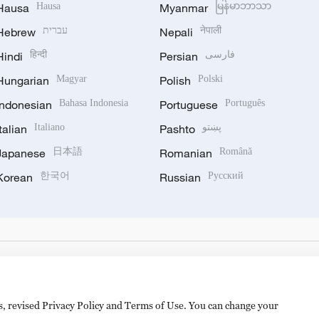
Hausa
Hausa
Myanmar
မြန်မာဘာသာ
Hebrew
עברית
Nepali
नेपाली
Hindi
हिन्दी
Persian
فارسی
Hungarian
Magyar
Polish
Polski
Indonesian
Bahasa Indonesia
Portuguese
Português
Italian
Italiano
Pashto
پښتو
Japanese
日本語
Romanian
Română
Korean
한국어
Russian
Русский
es, revised Privacy Policy and Terms of Use. You can change your