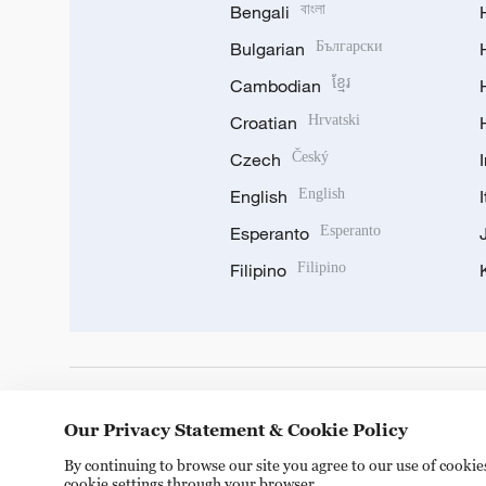
Bengali
বাংলা
Bulgarian
Български
Cambodian
ខ្មែរ
Croatian
Hrvatski
Czech
Český
English
English
Esperanto
Esperanto
Filipino
Filipino
DOWNLOAD OUR APP
Our Privacy Statement & Cookie Policy
By continuing to browse our site you agree to our use of cooki
cookie settings through your browser.