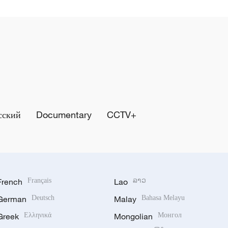
сский
Documentary
CCTV+
French
Français
Lao
ລາວ
German
Deutsch
Malay
Bahasa Melayu
Greek
Ελληνικά
Mongolian
Монгол