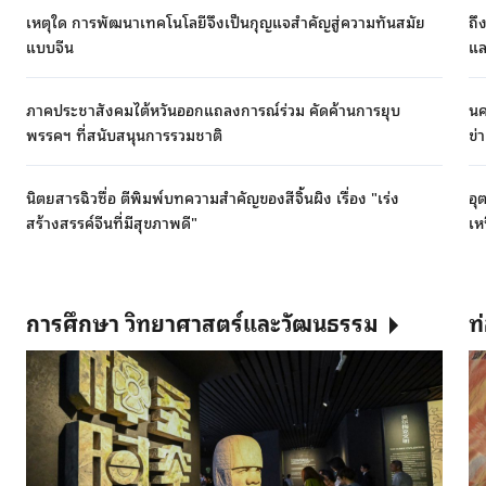
เหตุใด การพัฒนาเทคโนโลยีจึงเป็นกุญแจสำคัญสู่ความทันสมัย
ถึ
แบบจีน
แล
ภาคประชาสังคมไต้หวันออกแถลงการณ์ร่วม คัดค้านการยุบ
นคร
พรรคฯ ที่สนับสนุนการรวมชาติ
ข่
นิตยสารฉิวซื่อ ตีพิมพ์บทความสำคัญของสีจิ้นผิง เรื่อง "เร่ง
อุ
สร้างสรรค์จีนที่มีสุขภาพดี"
เห
การศึกษา วิทยาศาสตร์และวัฒนธรรม
ท