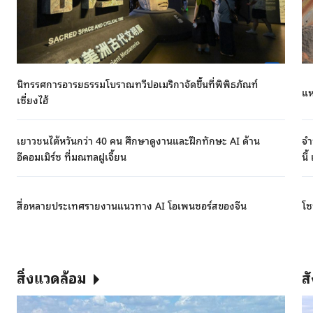
นิทรรศการอารยธรรมโบราณทวีปอเมริกาจัดขึ้นที่พิพิธภัณฑ์
แห
เซี่ยงไฮ้
เยาวชนไต้หวันกว่า 40 คน ศึกษาดูงานและฝึกทักษะ AI ด้าน
จำ
อีคอมเมิร์ซ ที่มณฑลฝูเจี้ยน
สื่อหลายประเทศรายงานแนวทาง AI โอเพนซอร์สของจีน
โซ
สิ่งแวดล้อม
ส