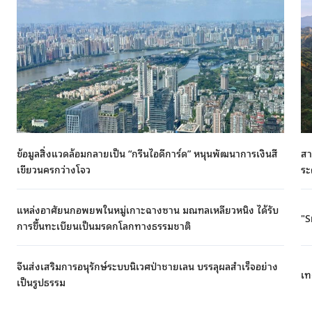
ข้อมูลสิ่งแวดล้อมกลายเป็น “กรีนไอดีการ์ด” หนุนพัฒนาการเงินสี
สา
เขียวนครกว่างโจว
ระ
แหล่งอาศัยนกอพยพในหมู่เกาะฉางซาน มณฑลเหลียวหนิง ได้รับ
"S
การขึ้นทะเบียนเป็นมรดกโลกทางธรรมชาติ
จีนส่งเสริมการอนุรักษ์ระบบนิเวศป่าชายเลน บรรลุผลสำเร็จอย่าง
เท
เป็นรูปธรรม