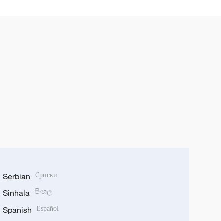
Serbian
Српски
Sinhala
සිංහල
Spanish
Español