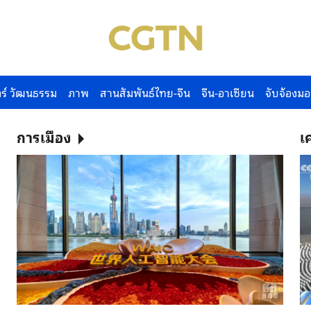
ร์ วัฒนธรรม
ภาพ
สานสัมพันธ์ไทย-จีน
จีน-อาเซียน
จับจ้องมอ
การเมือง
เ