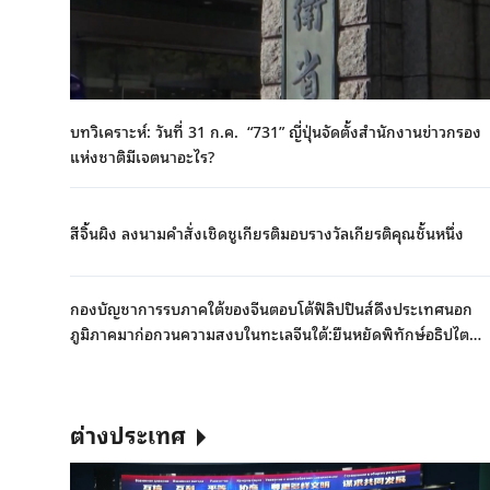
บทวิเคราะห์: วันที่ 31 ก.ค. “731” ญี่ปุ่นจัดตั้งสำนักงานข่าวกรอง
แห่งชาติมีเจตนาอะไร?
สีจิ้นผิง ลงนามคำสั่งเชิดชูเกียรติมอบรางวัลเกียรติคุณชั้นหนึ่ง
กองบัญชาการรบภาคใต้ของจีนตอบโต้ฟิลิปปินส์ดึงประเทศนอก
ภูมิภาคมาก่อกวนความสงบในทะเลจีนใต้:ยืนหยัดพิทักษ์อธิปไตย
เหนือดินแดนและสิทธิประโยชน์ทางทะเลอย่างเด็ดเดี่ยว
ต่างประเทศ