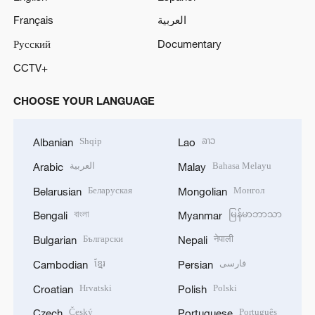
Français
العربية
Русский
Documentary
CCTV+
CHOOSE YOUR LANGUAGE
Shqip
ລາວ
Albanian
Lao
العربية
Bahasa Melayu
Arabic
Malay
Беларуская
Монгол
Belarusian
Mongolian
বাংলা
မြန်မာဘာသာ
Bengali
Myanmar
Български
नेपाली
Bulgarian
Nepali
ខ្មែរ
فارسی
Cambodian
Persian
Hrvatski
Polski
Croatian
Polish
Český
Português
Czech
Portuguese