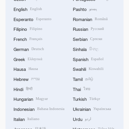
English
پښتو
English
Pashto
Esperanto
Română
Esperanto
Romanian
Filipino
Русский
Filipino
Russian
Français
Српски
French
Serbian
Deutsch
සිංහල
German
Sinhala
Ελληνικά
Español
Greek
Spanish
Hausa
Kiswahili
Hausa
Swahili
עברית
தமிழ்
Hebrew
Tamil
हिन्दी
ไทย
Hindi
Thai
Magyar
Türkçe
Hungarian
Turkish
Bahasa Indonesia
Українська
Indonesian
Ukrainian
Italiano
اردو
Italian
Urdu
日本語
Tiếng Việt