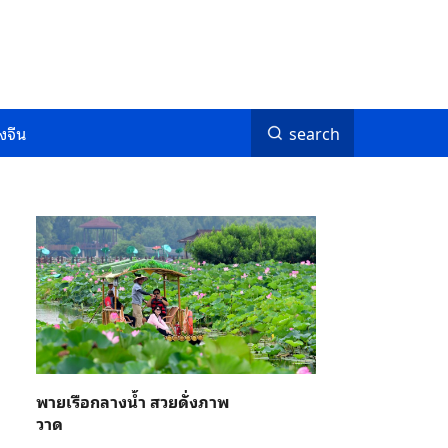
งจีน
search
พายเรือกลางน้ำ สวยดั่งภาพ
วาด