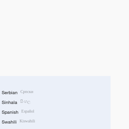
Serbian
Српски
Sinhala
සිංහල
Spanish
Español
Swahili
Kiswahili