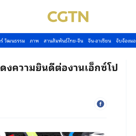
ร์ วัฒนธรรม
ภาพ
สานสัมพันธ์ไทย-จีน
จีน-อาเซียน
จับจ้องมอ
ดงความยินดีต่องานเอ็กซ์โป