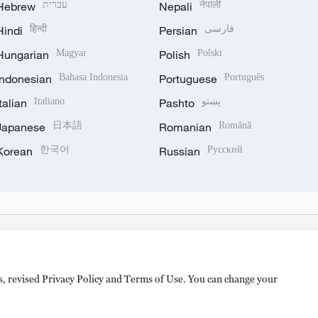
Hebrew
עברית
Nepali
नेपाली
Hindi
हिन्दी
Persian
فارسی
Hungarian
Magyar
Polish
Polski
Indonesian
Bahasa Indonesia
Portuguese
Português
Italian
Italiano
Pashto
پښتو
Japanese
日本語
Romanian
Română
Korean
한국어
Russian
Русский
es, revised Privacy Policy and Terms of Use. You can change your