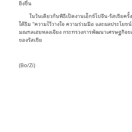
ยิ่งขึ้น
ในวันเดียวกันพิธีเปิดงานเอ็กซ์โปจีน-รัสเซียคร
ใต้ธีม "ความไว้วางใจ ความร่วมมือ และผลประโยชน
มณฑลเฮยหลงเจียง กระทรวงการพัฒนาเศรษฐกิจขอ
ของรัสเซีย
(Bo/Zi)