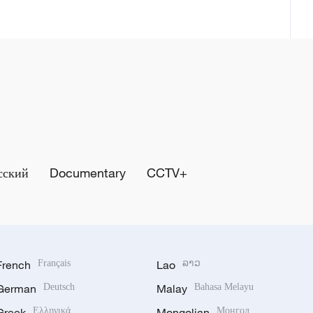
сский
Documentary
CCTV+
French
Français
Lao
ລາວ
German
Deutsch
Malay
Bahasa Melayu
Greek
Ελληνικά
Mongolian
Монгол