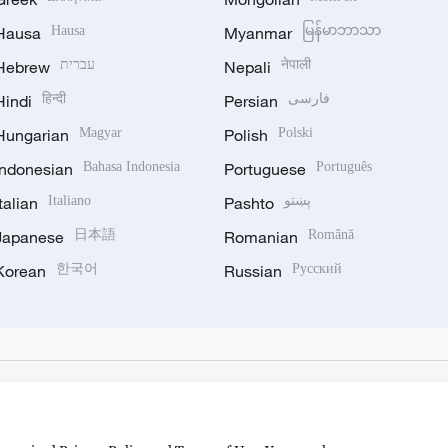
Hausa
Hausa
Myanmar
မြန်မာဘာသာ
Hebrew
עברית
Nepali
नेपाली
Hindi
हिन्दी
Persian
فارسی
Hungarian
Magyar
Polish
Polski
Indonesian
Bahasa Indonesia
Portuguese
Português
Italian
Italiano
Pashto
پښتو
Japanese
日本語
Romanian
Română
Korean
한국어
Russian
Русский