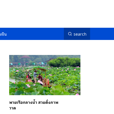
งจีน
search
พายเรือกลางน้ำ สวยดั่งภาพ
วาด