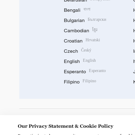
Bengali
বাংলা
Bulgarian
Български
Cambodian
ខ្មែរ
Croatian
Hrvatski
Czech
Český
English
English
Esperanto
Esperanto
Filipino
Filipino
DOWNLOAD OUR APP
Our Privacy Statement & Cookie Policy