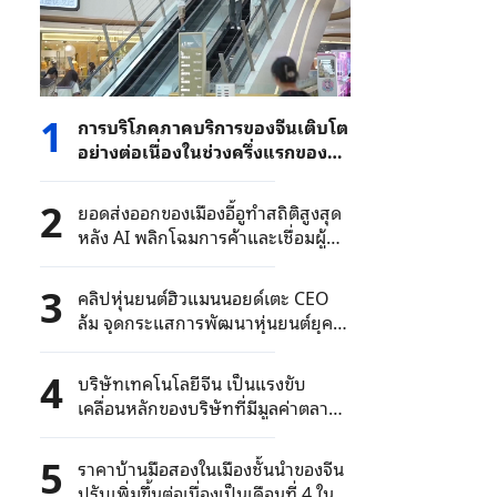
1
การบริโภคภาคบริการของจีนเติบโต
อย่างต่อเนื่องในช่วงครึ่งแรกของปี
2026 โดยมีมูลค่ารวมเกือบ 8.49
ล้านล้านหยวน
2
ยอดส่งออกของเมืองอี้อูทำสถิติสูงสุด
หลัง AI พลิกโฉมการค้าและเชื่อมผู้ซื้อ
ทั่วโลก
3
คลิปหุ่นยนต์ฮิวแมนนอยด์เตะ CEO
ล้ม จุดกระแสการพัฒนาหุ่นยนต์ยุค
ใหม่
4
บริษัทเทคโนโลยีจีน เป็นแรงขับ
เคลื่อนหลักของบริษัทที่มีมูลค่าตลาด
เกิน 1 แสนล้านหยวนในตลาดหุ้น A-
Share
5
ราคาบ้านมือสองในเมืองชั้นนำของจีน
ปรับเพิ่มขึ้นต่อเนื่องเป็นเดือนที่ 4 ใน