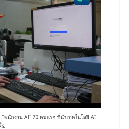
ัว “พนักงาน
AI
”
70
คนแรก ที่นำเทคโนโลยี
AI
ัฐ