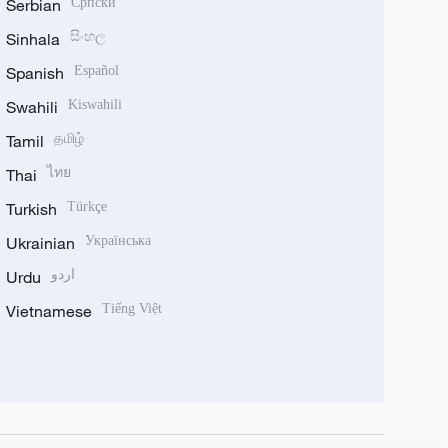
Serbian
Српски
Sinhala
සිංහල
Spanish
Español
Swahili
Kiswahili
Tamil
தமிழ்
Thai
ไทย
Turkish
Türkçe
Ukrainian
Українська
Urdu
اردو
Vietnamese
Tiếng Việt