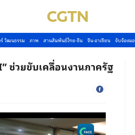
ร์ วัฒนธรรม
ภาพ
สานสัมพันธ์ไทย-จีน
จีน-อาเซียน
จับจ้องมอ
AI” ช่วยขับเคลื่อนงานภาครัฐ