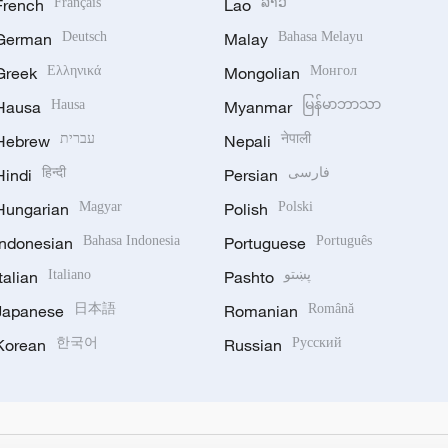
French
Français
Lao
ລາວ
German
Deutsch
Malay
Bahasa Melayu
Greek
Ελληνικά
Mongolian
Монгол
Hausa
Hausa
Myanmar
မြန်မာဘာသာ
Hebrew
עברית
Nepali
नेपाली
Hindi
हिन्दी
Persian
فارسی
Hungarian
Magyar
Polish
Polski
Indonesian
Bahasa Indonesia
Portuguese
Português
Italian
Italiano
Pashto
پښتو
Japanese
日本語
Romanian
Română
Korean
한국어
Russian
Русский