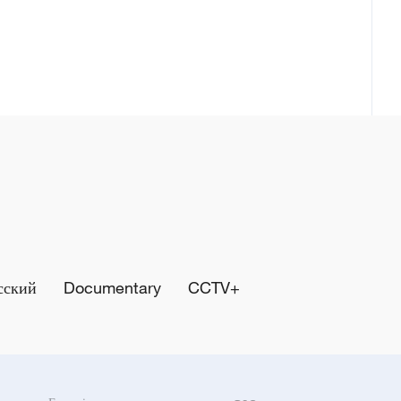
сский
Documentary
CCTV+