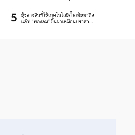
ด้วยระบบแม่เหล็กไฟฟ้าได้อย่างไร?
5
ยุ้งฉางจีนที่ใช้เทคโนโลยีล้ำสมัยมาถึง
แล้ว! “พองลม” ขึ้นมาเหมือนปราสาท
ลม