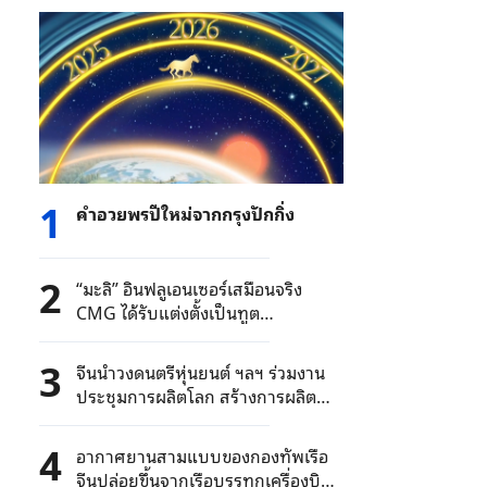
1
คำอวยพรปีใหม่จากกรุงปักกิ่ง
2
“มะลิ” อินฟลูเอนเซอร์เสมือนจริง
CMG ได้รับแต่งตั้งเป็นทูต
ประสบการณ์
3
จีนนำวงดนตรีหุ่นยนต์ ฯลฯ ร่วมงาน
ประชุมการผลิตโลก สร้างการผลิต
อัจฉริยะ
4
อากาศยานสามแบบของกองทัพเรือ
จีนปล่อยขึ้นจากเรือบรรทุกเครื่องบิน