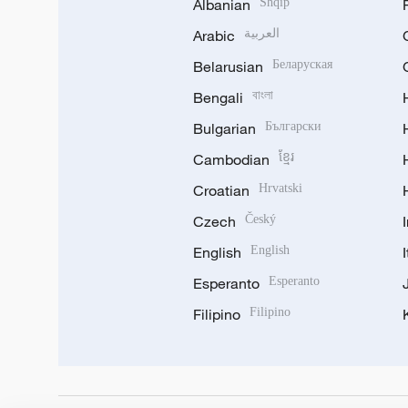
Albanian
Shqip
Arabic
العربية
Belarusian
Беларуская
Bengali
বাংলা
Bulgarian
Български
Cambodian
ខ្មែរ
Croatian
Hrvatski
Czech
Český
English
English
Esperanto
Esperanto
Filipino
Filipino