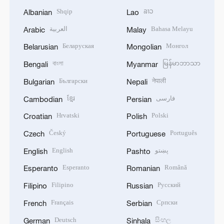
Shqip
ລາວ
Albanian
Lao
العربية
Bahasa Melayu
Arabic
Malay
Беларуская
Монгол
Belarusian
Mongolian
বাংলা
မြန်မာဘာသာ
Bengali
Myanmar
Български
नेपाली
Bulgarian
Nepali
ខ្មែរ
فارسی
Cambodian
Persian
Hrvatski
Polski
Croatian
Polish
Český
Português
Czech
Portuguese
English
پښتو
English
Pashto
Esperanto
Română
Esperanto
Romanian
Filipino
Русский
Filipino
Russian
Français
Српски
French
Serbian
Deutsch
සිංහල
German
Sinhala