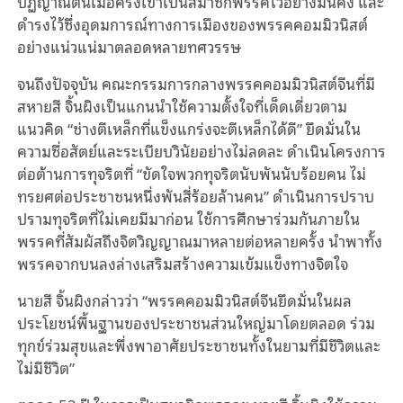
ปฏิญาณตนเมื่อครั้งเข้าเป็นสมาชิกพรรคไว้อย่างมั่นคง และ
ดำรงไว้ซึ่งอุดมการณ์ทางการเมืองของพรรคคอมมิวนิสต์
อย่างแน่วแน่มาตลอดหลายทศวรรษ
จนถึงปัจจุบัน คณะกรรมการกลางพรรคคอมมิวนิสต์จีนที่มี
สหายสี จิ้นผิงเป็นแกนนำใช้ความตั้งใจที่เด็ดเดี่ยวตาม
แนวคิด “ช่างตีเหล็กที่แข็งแกร่งจะตีเหล็กได้ดี” ยึดมั่นใน
ความซื่อสัตย์และระเบียบวินัยอย่างไม่ลดละ ดำเนินโครงการ
ต่อต้านการทุจริตที่ “ขัดใจพวกทุจริตนับพันนับร้อยคน ไม่
ทรยศต่อประชาชนหนึ่งพันสี่ร้อยล้านคน” ดำเนินการปราบ
ปรามทุจริตที่ไม่เคยมีมาก่อน ใช้การศึกษาร่วมกันภายใน
พรรคที่สัมผัสถึงจิตวิญญาณมาหลายต่อหลายครั้ง นำพาทั้ง
พรรคจากบนลงล่างเสริมสร้างความเข้มแข็งทางจิตใจ
นายสี จิ้นผิงกล่าวว่า “พรรคคอมมิวนิสต์จีนยึดมั่นในผล
ประโยชน์พื้นฐานของประชาชนส่วนใหญ่มาโดยตลอด ร่วม
ทุกข์ร่วมสุขและพึ่งพาอาศัยประชาชนทั้งในยามที่มีชีวิตและ
ไม่มีชีวิต”