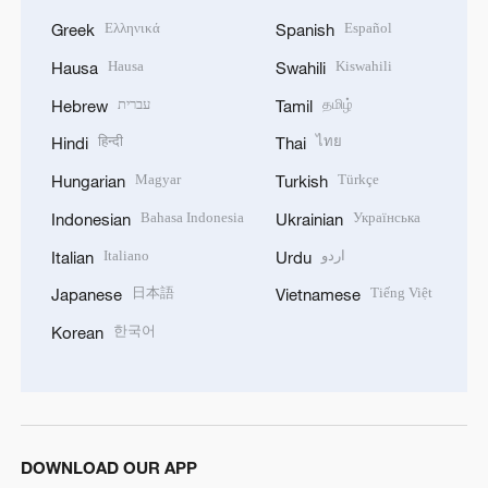
Ελληνικά
Español
Greek
Spanish
Hausa
Kiswahili
Hausa
Swahili
עברית
தமிழ்
Hebrew
Tamil
हिन्दी
ไทย
Hindi
Thai
Magyar
Türkçe
Hungarian
Turkish
Bahasa Indonesia
Українська
Indonesian
Ukrainian
Italiano
اردو
Italian
Urdu
日本語
Tiếng Việt
Japanese
Vietnamese
한국어
Korean
DOWNLOAD OUR APP