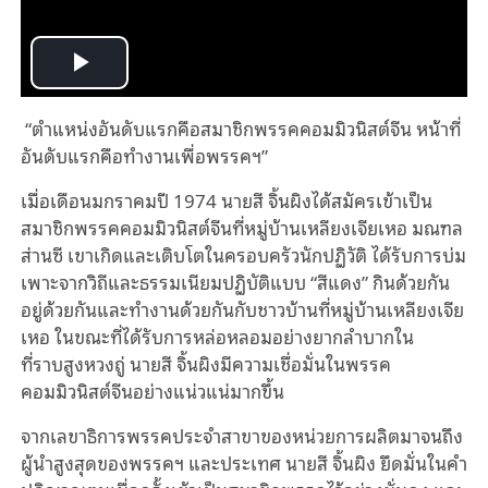
Play
“ตำแหน่งอันดับแรกคือสมาชิกพรรคคอมมิวนิสต์จีน หน้าที่
Video
อันดับแรกคือทำงานเพื่อพรรคฯ”
เมื่อเดือนมกราคมปี 1974 นายสี จิ้นผิงได้สมัครเข้าเป็น
สมาชิกพรรคคอมมิวนิสต์จีนที่หมู่บ้านเหลียงเจียเหอ มณฑล
ส่านซี เขาเกิดและเติบโตในครอบครัวนักปฏิวัติ ได้รับการบ่ม
เพาะจากวิถีและธรรมเนียมปฏิบัติแบบ “สีแดง” กินด้วยกัน
อยู่ด้วยกันและทำงานด้วยกันกับชาวบ้านที่หมู่บ้านเหลียงเจีย
เหอ ในขณะที่ได้รับการหล่อหลอมอย่างยากลำบากใน
ที่ราบสูงหวงถู่ นายสี จิ้นผิงมีความเชื่อมั่นในพรรค
คอมมิวนิสต์จีนอย่างแน่วแน่มากขึ้น
จากเลขาธิการพรรคประจำสาขาของหน่วยการผลิตมาจนถึง
ผู้นำสูงสุดของพรรคฯ และประเทศ นายสี จิ้นผิง ยึดมั่นในคำ