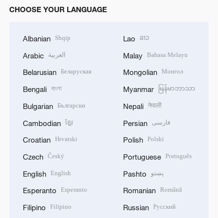
CHOOSE YOUR LANGUAGE
Shqip
ລາວ
Albanian
Lao
العربية
Bahasa Melayu
Arabic
Malay
Беларуская
Монгол
Belarusian
Mongolian
বাংলা
မြန်မာဘာသာ
Bengali
Myanmar
Български
नेपाली
Bulgarian
Nepali
ខ្មែរ
فارسی
Cambodian
Persian
Hrvatski
Polski
Croatian
Polish
Český
Português
Czech
Portuguese
English
پښتو
English
Pashto
Esperanto
Română
Esperanto
Romanian
Filipino
Русский
Filipino
Russian