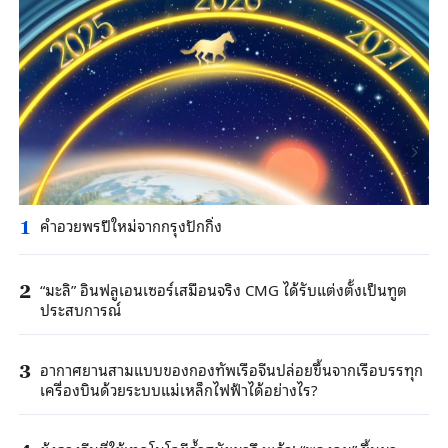
คำอวยพรปีใหม่จากกรุงปักกิ่ง
1
“มะลิ” อินฟลูเอนเซอร์เสมือนจริง CMG ได้รับแต่งตั้งเป็นทูต
2
ประสบการณ์
อากาศยานสามแบบของกองทัพเรือจีนปล่อยขึ้นจากเรือบรรทุก
3
เครื่องบินด้วยระบบแม่เหล็กไฟฟ้าได้อย่างไร?