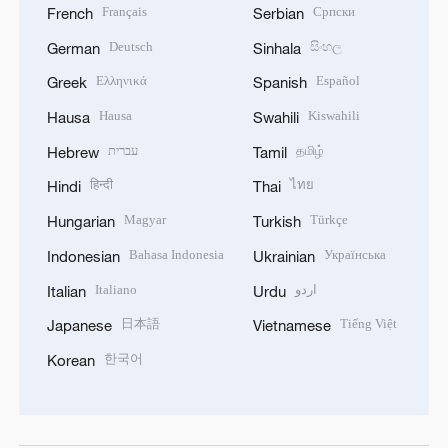
Français
Српски
French
Serbian
Deutsch
සිංහල
German
Sinhala
Ελληνικά
Español
Greek
Spanish
Hausa
Kiswahili
Hausa
Swahili
עברית
தமிழ்
Hebrew
Tamil
हिन्दी
ไทย
Hindi
Thai
Magyar
Türkçe
Hungarian
Turkish
Bahasa Indonesia
Українська
Indonesian
Ukrainian
Italiano
اردو
Italian
Urdu
日本語
Tiếng Việt
Japanese
Vietnamese
한국어
Korean