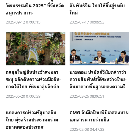
วัฒนธรรมจีน 2025” ที่จังหวัด
สัมพันธ์จีน-ไทยให้ขึ้นสู่ระดับ
สมุทรปราการ
ใหม่
2025-09-12 07:00:15
2025-07-17 00:09:53
กลสุลใหญ่จีนประจำสงขลา
นายดอน ปรมัตถ์วินัยกล่าวว่า
ระบุ ผลักดันความร่วมมือจีน-
ความสัมพันธ์ที่ดีระหว่างไทย-
ภาคใต้ไทย พัฒนาลุ่มลึกต่อ
จีนมาจากพื้นฐานของความไว้
เนื่อง
เนื้อเชื่อใจซึ่งกันและกัน เชื่อว่า
2025-06-20 07:06:39
2025-03-26 08:06:51
การลงลึกการปฏิรูปและเปิด
ประเทศของจีนจะจะได้รับการ
แถลงการณ์ร่วมรัฐบาลจีน-
CMG จับมือไทยพีบีเอสลงนาม
ต้อนรับจากทุกฝ่าย
ไทย มุ่งสร้างประชาคมร่วม
เอกสารความร่วมมือ
อนาคตสองประเทศ
2025-02-08 04:47:33