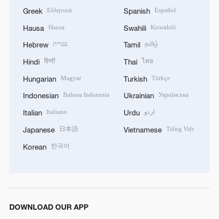
Ελληνικά
Español
Greek
Spanish
Hausa
Kiswahili
Hausa
Swahili
עברית
தமிழ்
Hebrew
Tamil
हिन्दी
ไทย
Hindi
Thai
Magyar
Türkçe
Hungarian
Turkish
Bahasa Indonesia
Українська
Indonesian
Ukrainian
Italiano
اردو
Italian
Urdu
日本語
Tiếng Việt
Japanese
Vietnamese
한국어
Korean
DOWNLOAD OUR APP