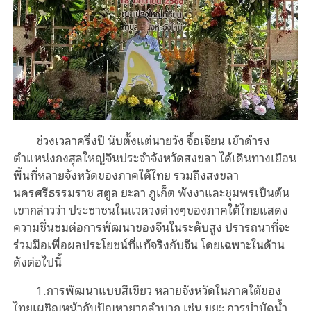
ช่วงเวลาครึ่งปี นับตั้งแต่นายวัง จื้อเจียน เข้าดำรง
ตำแหน่งกงสุลใหญ่จีนประจำจังหวัดสงขลา ได้เดินทางเยือน
พื้นที่หลายจังหวัดของภาคใต้ไทย รวมถึงสงขลา
นครศรีธรรมราช สตูล ยะลา ภูเก็ต พังงาและชุมพรเป็นต้น
เขากล่าวว่า ประชาชนในแวดวงต่างๆของภาคใต้ไทยแสดง
ความชื่นชมต่อการพัฒนาของจีนในระดับสูง ปรารถนาที่จะ
ร่วมมือเพื่อผลประโยชน์ที่แท้จริงกับจีน โดยเฉพาะในด้าน
ดังต่อไปนี้
1.การพัฒนาแบบสีเขียว หลายจังหวัดในภาคใต้ของ
ไทยเผชิญหน้ากับปัญหายากลำบาก เช่น ขยะ การบำบัดน้ำ