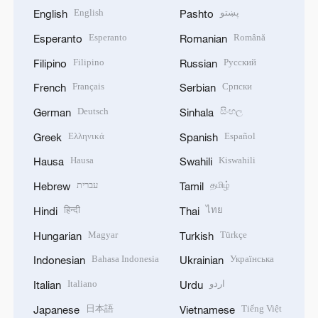
English
پښتو
English
Pashto
Esperanto
Română
Esperanto
Romanian
Filipino
Русский
Filipino
Russian
Français
Српски
French
Serbian
Deutsch
සිංහල
German
Sinhala
Ελληνικά
Español
Greek
Spanish
Hausa
Kiswahili
Hausa
Swahili
עברית
தமிழ்
Hebrew
Tamil
हिन्दी
ไทย
Hindi
Thai
Magyar
Türkçe
Hungarian
Turkish
Bahasa Indonesia
Українська
Indonesian
Ukrainian
Italiano
اردو
Italian
Urdu
日本語
Tiếng Việt
Japanese
Vietnamese