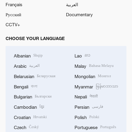
Français
العربية
Русский
Documentary
CCTV+
CHOOSE YOUR LANGUAGE
Shqip
ລາວ
Albanian
Lao
العربية
Bahasa Melayu
Arabic
Malay
Беларуская
Монгол
Belarusian
Mongolian
বাংলা
မြန်မာဘာသာ
Bengali
Myanmar
Български
नेपाली
Bulgarian
Nepali
ខ្មែរ
فارسی
Cambodian
Persian
Hrvatski
Polski
Croatian
Polish
Český
Português
Czech
Portuguese