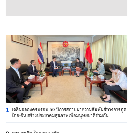
เฉลิมฉลองครบรอบ 50 ปีการสถาปนาความสัมพันธ์ทางการทูต
1
ไทย-จีน สร้างประชาคมสุขภาพเพื่อมนุษยชาติร่วมกัน
รมว.กต.จีน-ไทย พบปะกัน