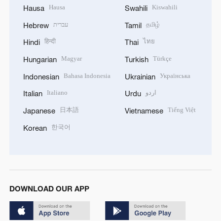
Hausa
Kiswahili
Hausa
Swahili
עברית
தமிழ்
Hebrew
Tamil
हिन्दी
ไทย
Hindi
Thai
Magyar
Türkçe
Hungarian
Turkish
Bahasa Indonesia
Українська
Indonesian
Ukrainian
Italiano
اردو
Italian
Urdu
日本語
Tiếng Việt
Japanese
Vietnamese
한국어
Korean
DOWNLOAD OUR APP