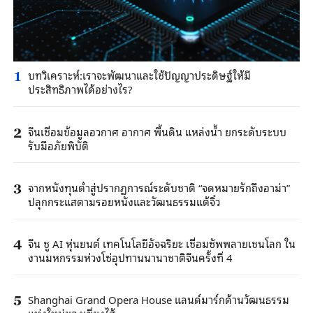
บทวิเคราะห์:เราจะพัฒนาและใช้ปัญญาประดิษฐ์ให้มี
1
ประสิทธิภาพได้อย่างไร?
จีนเชื่อมข้อมูลอวกาศ อากาศ พื้นดิน แหล่งน้ำ ยกระดับระบบ
2
รับมือภัยพิบัติ
จากหนังทุนต่ำสู่ปรากฏการณ์ระดับชาติ “จดหมายรักถึงอาม่า”
3
ปลุกกระแสตามรอยหนังและวัฒนธรรมแต้จิ๋ว
จีน ชู AI หุ่นยนต์ เทคโนโลยีอัจฉริยะ เชื่อมซัพพลายเชนโลก ใน
4
งานมหกรรมห่วงโซ่อุปทานนานาชาติจีนครั้งที่ 4
Shanghai Grand Opera House แลนด์มาร์กด้านวัฒนธรรม
5