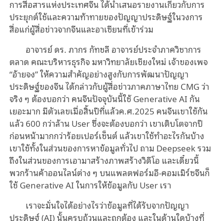
การสื่อสารแห่งประเทศจีน ได้นำเสนอรายงานเกี่ยวกับการ
ประยุกต์ใช้และความท้าทายของปัญญาประดิษฐ์ในวงการ
สื่อแก่ผู้สื่อข่าวจากจีนและอาเซียนที่เข้าร่วม
อาจารย์ ดร. ภากร กัทชลี อาจารย์ประจำภาควิชาการ
ตลาด คณะบริหารธุรกิจ มหาวิทยาลัยเชียงใหม่ เจ้าของเพจ
“อ้ายจง” ให้ความสำคัญอย่างสูงกับการพัฒนาปัญญา
ประดิษฐ์ของจีน ได้กล่าวกับผู้สื่อข่าวภาคภาษาไทย CMG ว่า
จริง ๆ ต้องบอกว่า คนจีนปัจจุบันนี้ใช้ Generative AI กัน
เยอะมาก มีตัวเลขเมื่อสิ้นปีที่แล้วค.ศ.2025 คนจีนเขาใช้กัน
แล้ว 600 กว่าล้าน User ซึ่งจะต้องบอกว่า เขาเติบโตจากปี
ก่อนหน้ามากกว่าร้อยเปอร์เซ็นต์ แล้วเขาใช้ทำอะไรกันบ้าง
เขาใช้ทั้งในส่วนของการหาข้อมูลทั่วไป ถาม Deepseek รวม
ถึงในส่วนของการเอามาสร้างภาพสร้างวิดีโอ และเดี๋ยวนี้
พวกร้านค้าออนไลน์ต่าง ๆ บนแพลตฟอร์มอี-คอมเมิร์ซจีนก็
ใช้ Generative AI ในการให้ข้อมูลกับ User เรา
เราจะมั่นใจได้อย่างไรว่าข้อมูลที่ได้รับจากปัญญา
ประดิษฐ์ (AI) นั้นครบถ้วนและถูกต้อง และในด้านใดบ้างที่