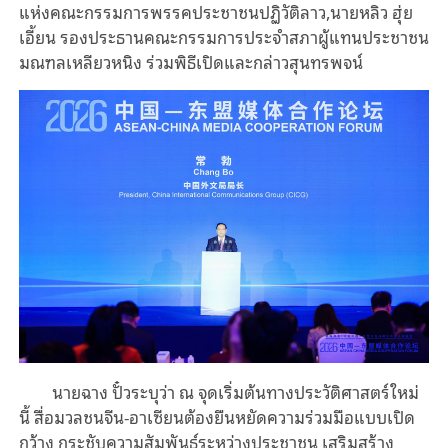
แห่งคณะกรรมการพรรคประชาชนปฏิวัติลาว,นายหลิว ฮุ่ย
เอี้ยน รองประธานคณะกรรมการประจำสภาผู้แทนประชาชน
มณฑลเหลียวหนิง ร่วมพิธีเปิดและกล่าวสุนทรพจน์
นายฉาง ปั๋วระบุว่า ณ จุดเริ่มต้นทางประวัติศาสตร์ใหม่
นี้ สื่อมวลชนจีน-อาเซียนต้องยืนหยัดความร่วมมือแบบเปิด
กว้าง กระชับความสัมพันธ์ระหว่างประชาชน เสริมสร้าง