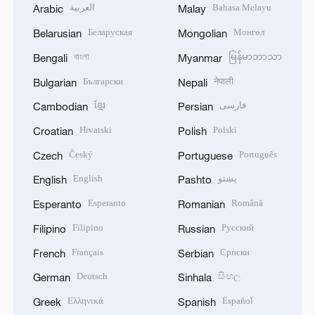
العربية
Bahasa Melayu
Arabic
Malay
Беларуская
Монгол
Belarusian
Mongolian
বাংলা
မြန်မာဘာသာ
Bengali
Myanmar
Български
नेपाली
Bulgarian
Nepali
ខ្មែរ
فارسی
Cambodian
Persian
Hrvatski
Polski
Croatian
Polish
Český
Português
Czech
Portuguese
English
پښتو
English
Pashto
Esperanto
Română
Esperanto
Romanian
Filipino
Русский
Filipino
Russian
Français
Српски
French
Serbian
Deutsch
සිංහල
German
Sinhala
Ελληνικά
Español
Greek
Spanish