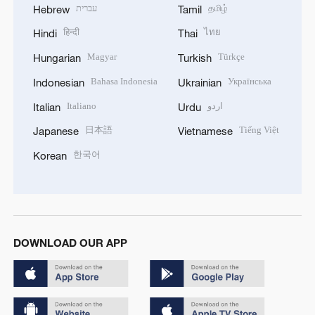
עברית
தமிழ்
Hebrew
Tamil
हिन्दी
ไทย
Hindi
Thai
Magyar
Türkçe
Hungarian
Turkish
Bahasa Indonesia
Українська
Indonesian
Ukrainian
Italiano
اردو
Italian
Urdu
日本語
Tiếng Việt
Japanese
Vietnamese
한국어
Korean
DOWNLOAD OUR APP