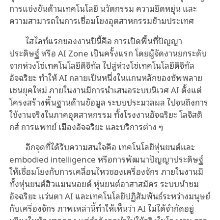
การแข่งขันด้านเทคโนโลยี นวัตกรรม ความยืดหยุ่น และ
ความสามารถในการเชื่อมโยงอุตสาหกรรมข้ามประเทศ
ไฮไลท์แรกของงานปีนี้คือ การเปิดพื้นที่ปัญญา
ประดิษฐ์ หรือ AI Zone เป็นครั้งแรก โดยผู้จัดงานยกระดับ
จากห่วงโซ่เทคโนโลยีดิจิทัล ไปสู่ห่วงโซ่เทคโนโลยีดิจิทัล
อัจฉริยะ ทำให้ AI กลายเป็นหนึ่งในแกนหลักของซัพพลาย
เชนยุคใหม่ ภายในงานมีการนำเสนอระบบนิเวศ AI ตั้งแต่
โครงสร้างพื้นฐานด้านข้อมูล ระบบประมวลผล ไปจนถึงการ
ใช้งานจริงในภาคอุตสาหกรรม ทั้งโรงงานอัจฉริยะ โลจิสติ
กส์ การแพทย์ เมืองอัจฉริยะ และบริการต่าง ๆ
อีกจุดที่ได้รับความสนใจคือ เทคโนโลยีหุ่นยนต์และ
embodied intelligence หรือการพัฒนาปัญญาประดิษฐ์
ให้เชื่อมโยงกับการเคลื่อนไหวของเครื่องจักร ภายในงานมี
ทั้งหุ่นยนต์ฮิวแมนนอยด์ หุ่นยนต์อาสาสมัคร ระบบนำชม
อัจฉริยะ แว่นตา AI และเทคโนโลยีปฏิสัมพันธ์ระหว่างมนุษย์
กับเครื่องจักร ภาพเหล่านี้ทำให้เห็นว่า AI ไม่ได้จำกัดอยู่