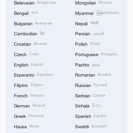
Беларуская
Монгол
Belarusian
Mongolian
বাংলা
မြန်မာဘာသာ
Bengali
Myanmar
Български
नेपाली
Bulgarian
Nepali
ខ្មែរ
فارسی
Cambodian
Persian
Hrvatski
Polski
Croatian
Polish
Český
Português
Czech
Portuguese
English
پښتو
English
Pashto
Esperanto
Română
Esperanto
Romanian
Filipino
Русский
Filipino
Russian
Français
Српски
French
Serbian
Deutsch
සිංහල
German
Sinhala
Ελληνικά
Español
Greek
Spanish
Hausa
Kiswahili
Hausa
Swahili