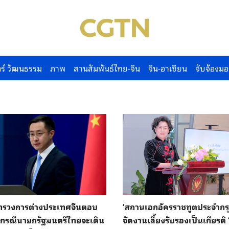
ร์ วัฒนธรรม
ภาพ
สานสัมพันธ์ไทย-จีน
จีน-อาเซียน
จับจ้องมอ
รวงการต่างประเทศจีนตอบ
‘สถานเอกอัครราชทูตประจำกรุง
 กรณีนายกรัฐมนตรีไทยจะเดิน
จัดงานเลี้ยงรับรองเป็นเกียรติ ‘