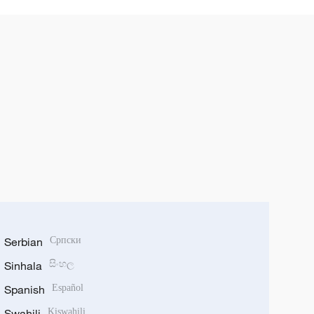
Serbian
Српски
Sinhala
සිංහල
Spanish
Español
Swahili
Kiswahili