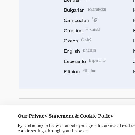
Bulgarian
Български
Cambodian
ខ្មែរ
Croatian
Hrvatski
Czech
Český
English
English
Esperanto
Esperanto
Filipino
Filipino
DOWNLOAD OUR APP
Our Privacy Statement & Cookie Policy
By continuing to browse our site you agree to our use of cooki
cookie settings through your browser.