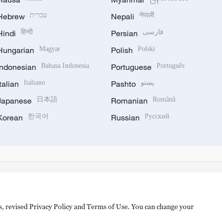
Hebrew
עברית
Nepali
नेपाली
Hindi
हिन्दी
Persian
فارسی
Hungarian
Magyar
Polish
Polski
Indonesian
Bahasa Indonesia
Portuguese
Português
Italian
Italiano
Pashto
پښتو
Japanese
日本語
Romanian
Română
Korean
한국어
Russian
Русский
es, revised Privacy Policy and Terms of Use. You can change your