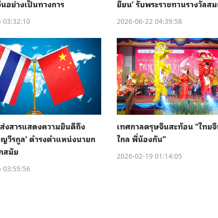
ีนอย่างเป็นทางการ
ยียน’ รับพระราชทานรางวัลสม
นครินทราบรมราชชนนี
 03:32:10
2026-06-22 04:39:58
ง’ ส่งสารแสดงความยินดีถึง
เทศกาลตรุษจีนสะท้อน “ไทยจีน
าญวีรกูล’ ดำรงตำแหน่งนายก
ไกล พี่น้องกัน”
ีกสมัย
2026-02-19 01:14:05
 03:55:56