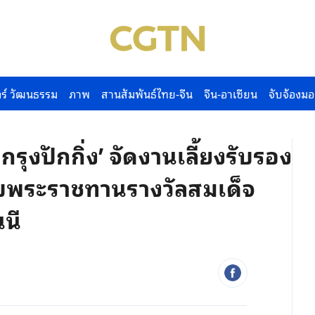
ร์ วัฒนธรรม
ภาพ
สานสัมพันธ์ไทย-จีน
จีน-อาเซียน
จับจ้องมอ
ุงปักกิ่ง’ จัดงานเลี้ยงรับรอง
’ รับพระราชทานรางวัลสมเด็จ
นี