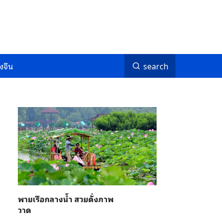
งจีน
search
พายเรือกลางน้ำ สวยดั่งภาพ
วาด