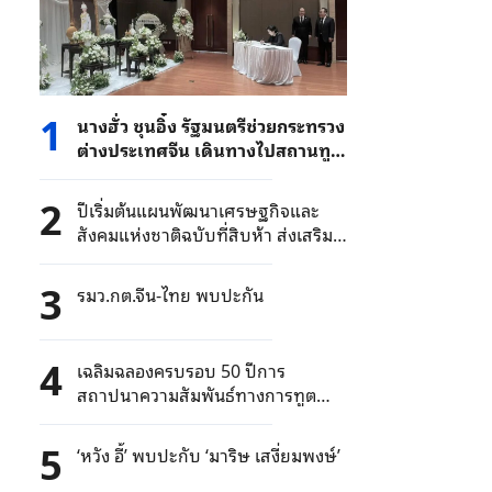
1
นางฮั่ว ชุนอิ๋ง รัฐมนตรีช่วยกระทรวง
ต่างประเทศจีน เดินทางไปสถานทูต
ไทยกรุงปักกิ่ง ถวายความอาลัยเจ้า
ฟ้าพัชรกิติยาภาฯ
2
ปีเริ่มต้นแผนพัฒนาเศรษฐกิจและ
สังคมแห่งชาติฉบับที่สิบห้า ส่งเสริม
การสร้างประชาคมเพื่ออนาคต
สุขภาพมนุษยชาติจีน-ไทย
3
รมว.กต.จีน-ไทย พบปะกัน
4
เฉลิมฉลองครบรอบ 50 ปีการ
สถาปนาความสัมพันธ์ทางการทูต
ไทย-จีน สร้างประชาคมสุขภาพเพื่อ
มนุษยชาติร่วมกัน
5
‘หวัง อี้’ พบปะกับ ‘มาริษ เสงี่ยมพงษ์’