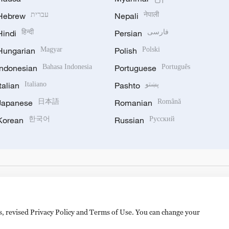
Hebrew
עברית
Nepali
नेपाली
Hindi
हिन्दी
Persian
فارسی
Hungarian
Magyar
Polish
Polski
Indonesian
Bahasa Indonesia
Portuguese
Português
Italian
Italiano
Pashto
پښتو
Japanese
日本語
Romanian
Română
Korean
한국어
Russian
Русский
es, revised Privacy Policy and Terms of Use. You can change your