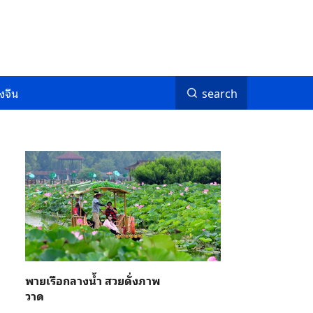
งจีน
search
พายเรือกลางน้ำ สวยดั่งภาพ
วาด