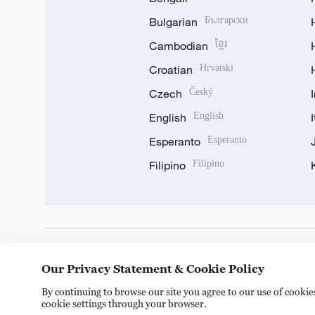
Bulgarian
Български
Cambodian
ខ្មែរ
Croatian
Hrvatski
Czech
Český
English
English
Esperanto
Esperanto
Filipino
Filipino
DOWNLOAD OUR APP
Our Privacy Statement & Cookie Policy
By continuing to browse our site you agree to our use of cooki
cookie settings through your browser.