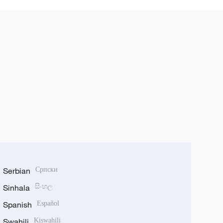
Serbian
Српски
Sinhala
සිංහල
Spanish
Español
Swahili
Kiswahili