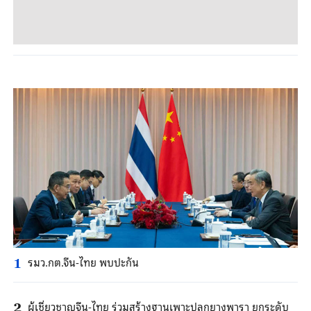
รมว.กต.จีน-ไทย พบปะกัน
1
ผู้เชี่ยวชาญจีน-ไทย ร่วมสร้างฐานเพาะปลูกยางพารา ยกระดับ
2