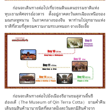
ก่อนจะเดินทางต่อไปเที่ยวชมดินแดนธรรมชาติแห่ง
หุบเขามหัศจรรย์อวตาร ตั้งอยู่ภาคตะวันตกเฉียงเหนือของ
มณฑลหูหนาน ในภาคกลางของจีน พาท่านไปอุทยานแห่ง
ชาติที่สวยที่สุดชมความงามทะเลหมอก จางเจียเจี้ย
ก่อนจะเดินทางต่อไปยังเมืองซีอานชมสุสานจิ๋นซี
ฮ่องเต้（The Museum of Qin Terra Cotta） ยามค่ำคืน
เดินชมสินค้านานาชนิดที่ตลาดฝั่งตะวันตกมีสินค้าจาก