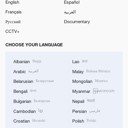
English
Español
Français
العربية
Русский
Documentary
CCTV+
CHOOSE YOUR LANGUAGE
Shqip
ລາວ
Albanian
Lao
العربية
Bahasa Melayu
Arabic
Malay
Беларуская
Монгол
Belarusian
Mongolian
বাংলা
မြန်မာဘာသာ
Bengali
Myanmar
Български
नेपाली
Bulgarian
Nepali
ខ្មែរ
فارسی
Cambodian
Persian
Hrvatski
Polski
Croatian
Polish