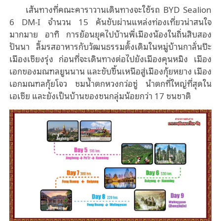
เส้นทางที่คณะคาราวานเดินทางจะใช้รถ BYD Sealion
6 DM-I จำนวน 15 คันขับผ่านแหล่งท่องเที่ยวน่าสนใจ
มากมาย อาทิ การย้อนยุคไปบ้านพี่เมืองน้องในถิ่นสิบสอง
ปันนา ลิ้มรสอาหารกับวัฒนธรรมดั้งเดิมในหมู่บ้านกาลั่นป๊ะ
เมืองเชียงรุ่ง ก่อนที่จะเดินทางต่อไปยังเมืองคุนหมิง เมือง
เอกของมณฑลยูนนาน และขับขึ้นเหนือสู่เมืองกุ้ยหยาง เมือง
เอกมณฑลกุ้ยโจว ชมน้ำตกหวงกว่อซู่ นำตกที่ใหญ่ที่สุดใน
เอเชีย และยังเป็นบ้านของชนกลุ่มน้อยกว่า 17 ชนชาติ