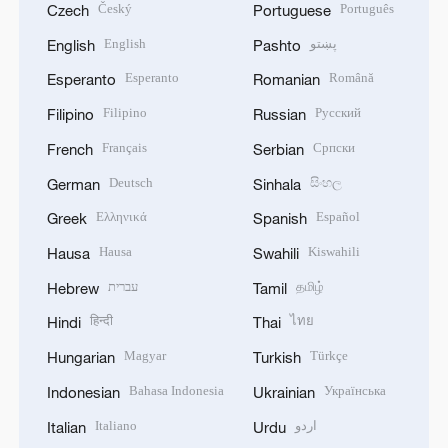
Český
Português
Czech
Portuguese
English
پښتو
English
Pashto
Esperanto
Română
Esperanto
Romanian
Filipino
Русский
Filipino
Russian
Français
Српски
French
Serbian
Deutsch
සිංහල
German
Sinhala
Ελληνικά
Español
Greek
Spanish
Hausa
Kiswahili
Hausa
Swahili
עברית
தமிழ்
Hebrew
Tamil
हिन्दी
ไทย
Hindi
Thai
Magyar
Türkçe
Hungarian
Turkish
Bahasa Indonesia
Українська
Indonesian
Ukrainian
Italiano
اردو
Italian
Urdu