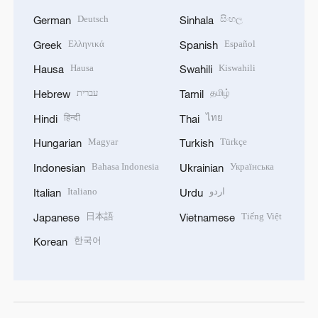
Deutsch
සිංහල
German
Sinhala
Ελληνικά
Español
Greek
Spanish
Hausa
Kiswahili
Hausa
Swahili
עברית
தமிழ்
Hebrew
Tamil
हिन्दी
ไทย
Hindi
Thai
Magyar
Türkçe
Hungarian
Turkish
Bahasa Indonesia
Українська
Indonesian
Ukrainian
Italiano
اردو
Italian
Urdu
日本語
Tiếng Việt
Japanese
Vietnamese
한국어
Korean