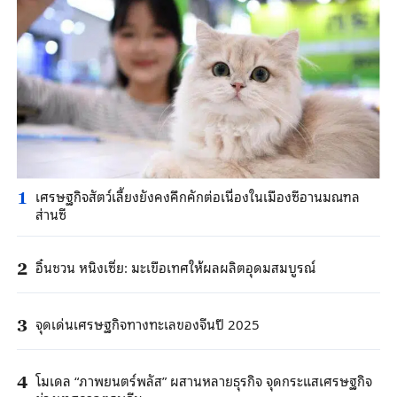
เศรษฐกิจสัตว์เลี้ยงยังคงคึกคักต่อเนื่องในเมืองซีอานมณฑล
1
ส่านซี
อิ๋นชวน หนิงเซี่ย: มะเขือเทศให้ผลผลิตอุดมสมบูรณ์
2
จุดเด่นเศรษฐกิจทางทะเลของจีนปี 2025
3
โมเดล “ภาพยนตร์พลัส” ผสานหลายธุรกิจ จุดกระแสเศรษฐกิจ
4