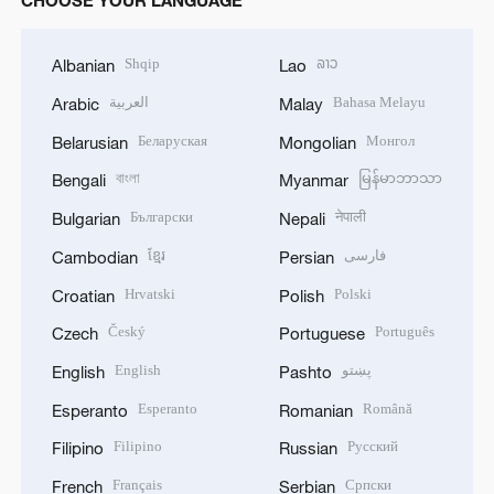
Shqip
ລາວ
Albanian
Lao
العربية
Bahasa Melayu
Arabic
Malay
Беларуская
Монгол
Belarusian
Mongolian
বাংলা
မြန်မာဘာသာ
Bengali
Myanmar
Български
नेपाली
Bulgarian
Nepali
ខ្មែរ
فارسی
Cambodian
Persian
Hrvatski
Polski
Croatian
Polish
Český
Português
Czech
Portuguese
English
پښتو
English
Pashto
Esperanto
Română
Esperanto
Romanian
Filipino
Русский
Filipino
Russian
Français
Српски
French
Serbian