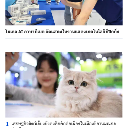
โมเดล AI ภาษาทิเบต จัดแสดงในงานแสดงเทคโนโลยีที่ปักกิ่ง
เศรษฐกิจสัตว์เลี้ยงยังคงคึกคักต่อเนื่องในเมืองซีอานมณฑล
1