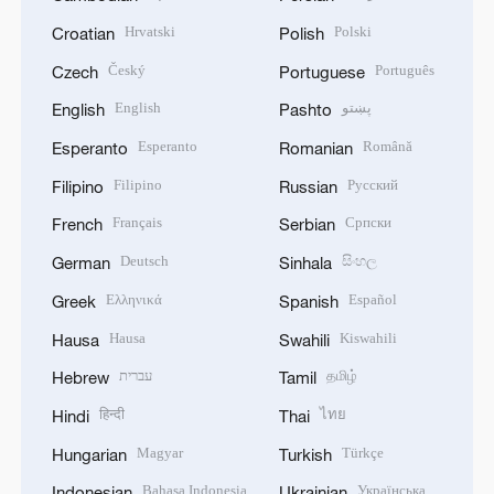
Hrvatski
Polski
Croatian
Polish
Český
Português
Czech
Portuguese
English
پښتو
English
Pashto
Esperanto
Română
Esperanto
Romanian
Filipino
Русский
Filipino
Russian
Français
Српски
French
Serbian
Deutsch
සිංහල
German
Sinhala
Ελληνικά
Español
Greek
Spanish
Hausa
Kiswahili
Hausa
Swahili
עברית
தமிழ்
Hebrew
Tamil
हिन्दी
ไทย
Hindi
Thai
Magyar
Türkçe
Hungarian
Turkish
Bahasa Indonesia
Українська
Indonesian
Ukrainian