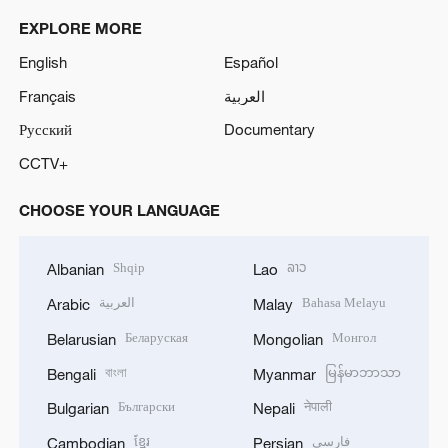
EXPLORE MORE
English
Español
Français
العربية
Русский
Documentary
CCTV+
CHOOSE YOUR LANGUAGE
Shqip
ລາວ
Albanian
Lao
العربية
Bahasa Melayu
Arabic
Malay
Беларуская
Монгол
Belarusian
Mongolian
বাংলা
မြန်မာဘာသာ
Bengali
Myanmar
Български
नेपाली
Bulgarian
Nepali
ខ្មែរ
فارسی
Cambodian
Persian