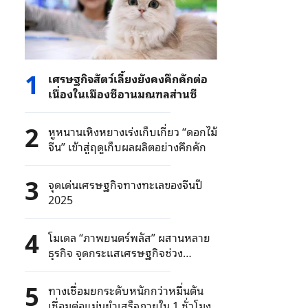
1
เศรษฐกิจสัตว์เลี้ยงยังคงคึกคักต่อ
เนื่องในเมืองซีอานมณฑลส่านซี
2
หูหนานเหิงหยางเร่งเก็บเกี่ยว “ดอกไม้
จีน” เข้าสู่ฤดูเก็บผลผลิตอย่างคึกคัก
3
จุดเด่นเศรษฐกิจทางทะเลของจีนปี
2025
4
โมเดล “ภาพยนตร์พลัส” ผสานหลาย
ธุรกิจ จุดกระแสเศรษฐกิจช่วง
เทศกาลตรุษจีน
5
ทางเชื่อมยกระดับหนักกว่าหมื่นตัน
เชื่อมต่อแม่นยำเสร็จภายใน 1 ชั่วโมง