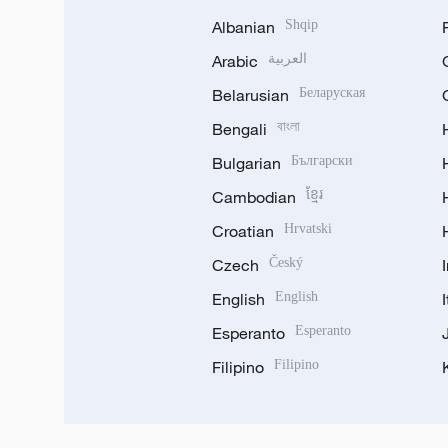
Albanian
Shqip
Arabic
العربية
Belarusian
Беларуская
Bengali
বাংলা
Bulgarian
Български
Cambodian
ខ្មែរ
Croatian
Hrvatski
Czech
Český
English
English
Esperanto
Esperanto
Filipino
Filipino