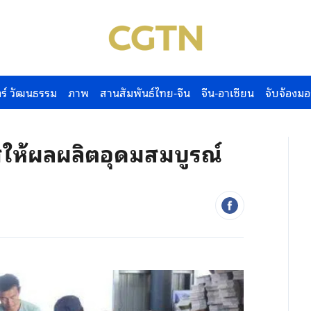
ร์ วัฒนธรรม
ภาพ
สานสัมพันธ์ไทย-จีน
จีน-อาเซียน
จับจ้องมอ
ทศให้ผลผลิตอุดมสมบูรณ์