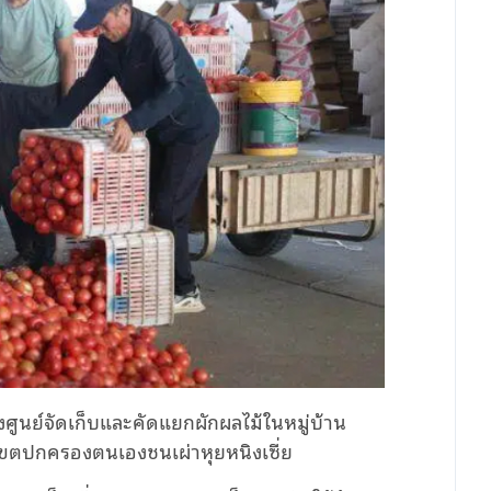
ังศูนย์จัดเก็บและคัดแยกผักผลไม้ในหมู่บ้าน
น เขตปกครองตนเองชนเผ่าหุยหนิงเซี่ย