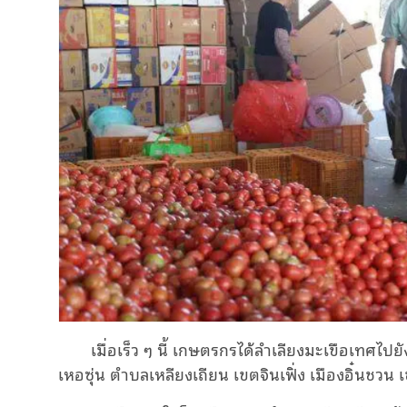
เมื่อเร็ว ๆ นี้ เกษตรกรได้ลำเลียงมะเขือเทศไปย
เหอซุ่น ตำบลเหลียงเถียน เขตจินเฟิ่ง เมืองอิ๋นชว