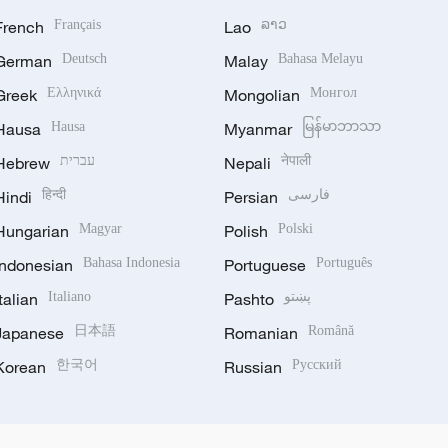
French
Français
Lao
ລາວ
German
Deutsch
Malay
Bahasa Melayu
Greek
Ελληνικά
Mongolian
Монгол
Hausa
Hausa
Myanmar
မြန်မာဘာသာ
Hebrew
עברית
Nepali
नेपाली
Hindi
हिन्दी
Persian
فارسی
Hungarian
Magyar
Polish
Polski
Indonesian
Bahasa Indonesia
Portuguese
Português
Italian
Italiano
Pashto
پښتو
Japanese
日本語
Romanian
Română
Korean
한국어
Russian
Русский