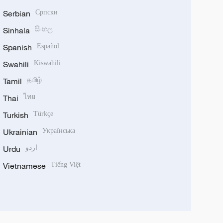
Serbian
Српски
Sinhala
සිංහල
Spanish
Español
Swahili
Kiswahili
Tamil
தமிழ்
Thai
ไทย
Turkish
Türkçe
Ukrainian
Українська
Urdu
اردو
Vietnamese
Tiếng Việt