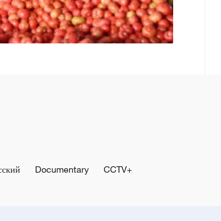
сский
Documentary
CCTV+