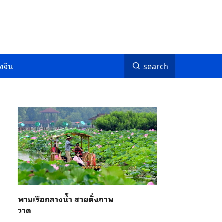
งจีน
search
พายเรือกลางน้ำ สวยดั่งภาพ
วาด