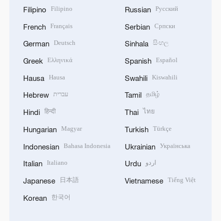
Filipino
Русский
Filipino
Russian
Français
Српски
French
Serbian
Deutsch
සිංහල
German
Sinhala
Ελληνικά
Español
Greek
Spanish
Hausa
Kiswahili
Hausa
Swahili
עברית
தமிழ்
Hebrew
Tamil
हिन्दी
ไทย
Hindi
Thai
Magyar
Türkçe
Hungarian
Turkish
Bahasa Indonesia
Українська
Indonesian
Ukrainian
Italiano
اردو
Italian
Urdu
日本語
Tiếng Việt
Japanese
Vietnamese
한국어
Korean