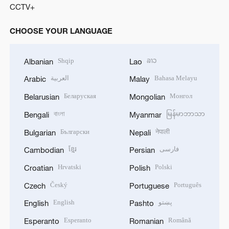
CCTV+
CHOOSE YOUR LANGUAGE
Shqip
ລາວ
Albanian
Lao
العربية
Bahasa Melayu
Arabic
Malay
Беларуская
Монгол
Belarusian
Mongolian
বাংলা
မြန်မာဘာသာ
Bengali
Myanmar
Български
नेपाली
Bulgarian
Nepali
ខ្មែរ
فارسی
Cambodian
Persian
Hrvatski
Polski
Croatian
Polish
Český
Português
Czech
Portuguese
English
پښتو
English
Pashto
Esperanto
Română
Esperanto
Romanian