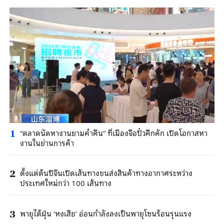
“ตลาดนัดหางานยามค่ำคืน” ที่เมืองจือปั๋วคึกคัก เปิดโอกาสหา
1
งานในย่านการค้า
ตั้งแต่ต้นปีจีนเปิดเส้นทางขนส่งสินค้าทางอากาศระหว่าง
2
ประเทศใหม่กว่า 100 เส้นทาง
พายุไต้ฝุ่น ‘หงเสีย’ อ่อนกำลังลงเป็นพายุโซนร้อนรุนแรง
3