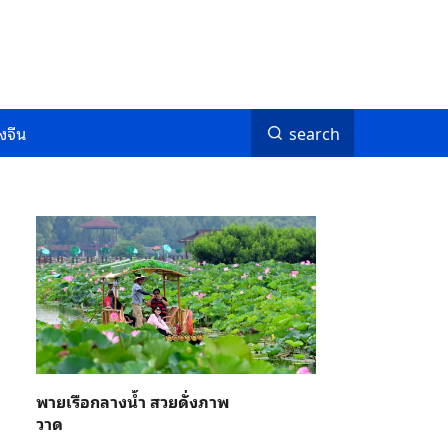
งจีน
search
พายเรือกลางน้ำ สวยดั่งภาพ
วาด