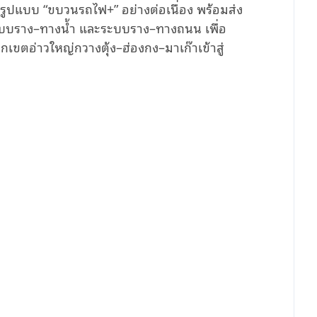
ปแบบ “ขบวนรถไฟ+” อย่างต่อเนื่อง พร้อมส่ง
ะบบราง–ทางน้ำ และระบบราง–ทางถนน เพื่อ
ขตอ่าวใหญ่กวางตุ้ง–ฮ่องกง–มาเก๊าเข้าสู่