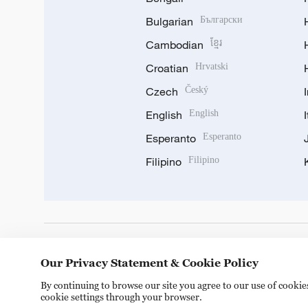
Bulgarian
Български
Cambodian
ខ្មែរ
Croatian
Hrvatski
Czech
Český
English
English
Esperanto
Esperanto
Filipino
Filipino
DOWNLOAD OUR APP
Our Privacy Statement & Cookie Policy
By continuing to browse our site you agree to our use of cooki
cookie settings through your browser.