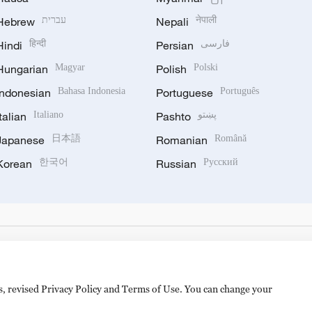
Hebrew
עברית
Nepali
नेपाली
Hindi
हिन्दी
Persian
فارسی
Hungarian
Magyar
Polish
Polski
Indonesian
Bahasa Indonesia
Portuguese
Português
Italian
Italiano
Pashto
پښتو
Japanese
日本語
Romanian
Română
Korean
한국어
Russian
Русский
es, revised Privacy Policy and Terms of Use. You can change your