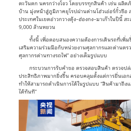
ตะวันตก นครกว่างโจว โดยบรรทุกสินค้า เช่น ผลิตภั
บ้าน มุ่งหน้าสู่ภูมิภาคยุโรปผ่านด่านโฮ่วเอ่อร์กั๋ว
ประเทศในเขตอ่าวกวางตุ้ง–ฮ่องกง–มาเก๊าในปีนี้ สะส
9,000 ล้านหยวน
ทั้งนี้ เพื่อตอบสนองความต้องการเดินรถที่เพิ่ม
เสริมความร่วมมือกับหน่วยงานศุลกากรและด่านตรวจ
ศุลกากรด่านทางรถไฟ” อย่างเต็มรูปแบบ
กระบวนการรับคำขอ ตรวจสอบสินค้า ตรวจปล่อย
ประสิทธิภาพมากยิ่งขึ้น ครอบคลุมตั้งแต่การยื่น
ทำให้สามารถดำเนินการได้ในรูปแบบ “สินค้ามาถึงแล
ได้ทันที”