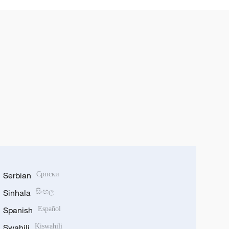
Serbian
Српски
Sinhala
සිංහල
Spanish
Español
Swahili
Kiswahili