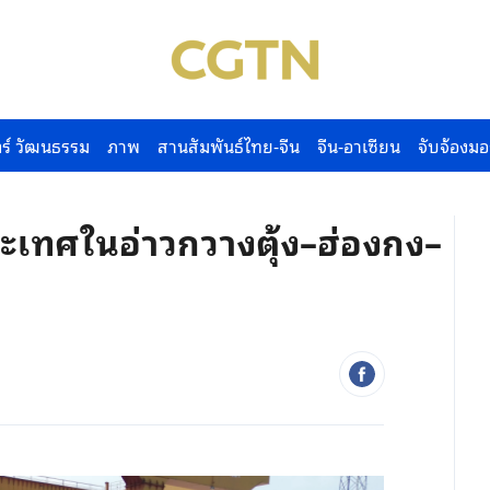
ร์ วัฒนธรรม
ภาพ
สานสัมพันธ์ไทย-จีน
จีน-อาเซียน
จับจ้องมอ
ะเทศในอ่าวกวางตุ้ง–ฮ่องกง–