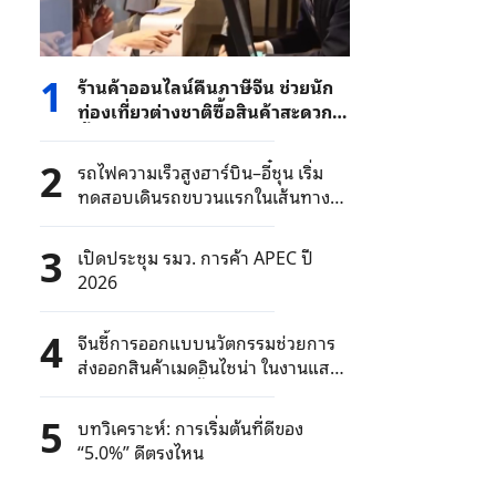
1
ร้านค้าออนไลน์คืนภาษีจีน ช่วยนัก
ท่องเที่ยวต่างชาติซื้อสินค้าสะดวก
ขึ้น
2
รถไฟความเร็วสูงฮาร์บิน–อี๋ชุน เริ่ม
ทดสอบเดินรถขบวนแรกในเส้นทาง
รถไฟความเร็วสูงเหนือสุดของจีน
3
เปิดประชุม รมว. การค้า APEC ปี
2026
4
จีนชี้การออกแบบนวัตกรรมช่วยการ
ส่งออกสินค้าเมดอินไชน่า ในงานแสดง
สินค้ากว่างโจวครั้งที่ 139
5
บทวิเคราะห์: การเริ่มต้นที่ดีของ
“5.0%” ดีตรงไหน