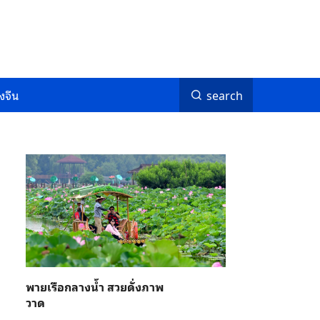
งจีน
search
พายเรือกลางน้ำ สวยดั่งภาพ
วาด