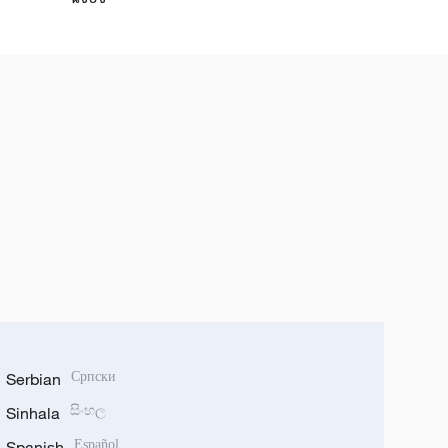
Serbian
Српски
Sinhala
සිංහල
Spanish
Español