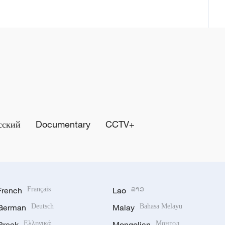
сский
Documentary
CCTV+
French
Français
Lao
ລາວ
German
Deutsch
Malay
Bahasa Melayu
Greek
Ελληνικά
Mongolian
Монгол