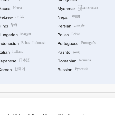
Hausa
Hausa
Myanmar
မြန်မာဘာသာ
Hebrew
עברית
Nepali
नेपाली
Hindi
हिन्दी
Persian
فارسی
Hungarian
Magyar
Polish
Polski
Indonesian
Bahasa Indonesia
Portuguese
Português
Italian
Italiano
Pashto
پښتو
Japanese
日本語
Romanian
Română
Korean
한국어
Russian
Русский