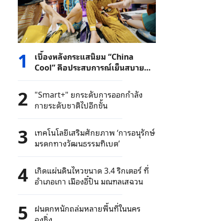
1
เบื้องหลังกระแสนิยม “China
Cool” คือประสบการณ์เย็นสบาย
และจีนที่แท้จริง
2
"Smart+" ยกระดับการออกกำลัง
กายระดับชาติไปอีกขั้น
3
เทคโนโลยีเสริมศักยภาพ ‘การอนุรักษ์
มรดกทางวัฒนธรรมทิเบต’
4
เกิดแผ่นดินไหวขนาด 3.4 ริกเตอร์ ที่
อำเภอเกา เมืองอี๋ปิน มณฑลเสฉวน
5
ฝนตกหนักถล่มหลายพื้นที่ในนคร
ฉงชิ่ง