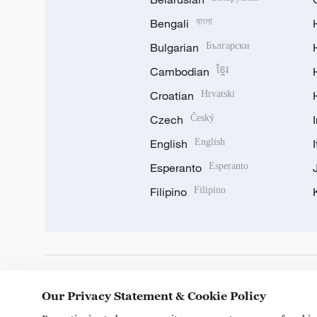
Bengali
বাংলা
Bulgarian
Български
Cambodian
ខ្មែរ
Croatian
Hrvatski
Czech
Český
English
English
Esperanto
Esperanto
Filipino
Filipino
DOWNLOAD OUR APP
Our Privacy Statement & Cookie Policy