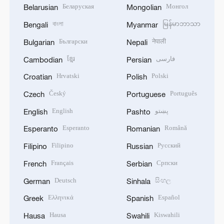
Беларуская
Монгол
Belarusian
Mongolian
বাংলা
မြန်မာဘာသာ
Bengali
Myanmar
Български
नेपाली
Bulgarian
Nepali
ខ្មែរ
فارسی
Cambodian
Persian
Hrvatski
Polski
Croatian
Polish
Český
Português
Czech
Portuguese
English
پښتو
English
Pashto
Esperanto
Română
Esperanto
Romanian
Filipino
Русский
Filipino
Russian
Français
Српски
French
Serbian
Deutsch
සිංහල
German
Sinhala
Ελληνικά
Español
Greek
Spanish
Hausa
Kiswahili
Hausa
Swahili