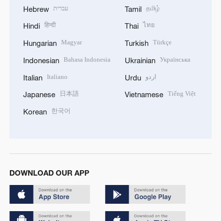
עברית
தமிழ்
Hebrew
Tamil
हिन्दी
ไทย
Hindi
Thai
Magyar
Türkçe
Hungarian
Turkish
Bahasa Indonesia
Українська
Indonesian
Ukrainian
Italiano
اردو
Italian
Urdu
日本語
Tiếng Việt
Japanese
Vietnamese
한국어
Korean
DOWNLOAD OUR APP