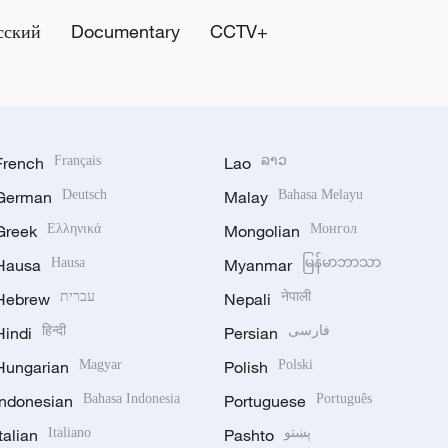
сский
Documentary
CCTV+
French
Français
Lao
ລາວ
German
Deutsch
Malay
Bahasa Melayu
Greek
Ελληνικά
Mongolian
Монгол
Hausa
Hausa
Myanmar
မြန်မာဘာသာ
Hebrew
עברית
Nepali
नेपाली
Hindi
हिन्दी
Persian
فارسی
Hungarian
Magyar
Polish
Polski
Indonesian
Bahasa Indonesia
Portuguese
Português
Italian
Italiano
Pashto
پښتو