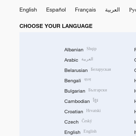
English
Español
Français
العربية
Ру
CHOOSE YOUR LANGUAGE
Albanian
Shqip
Arabic
العربية
Belarusian
Беларуская
Bengali
বাংলা
Bulgarian
Български
Cambodian
ខ្មែរ
Croatian
Hrvatski
Czech
Český
English
English