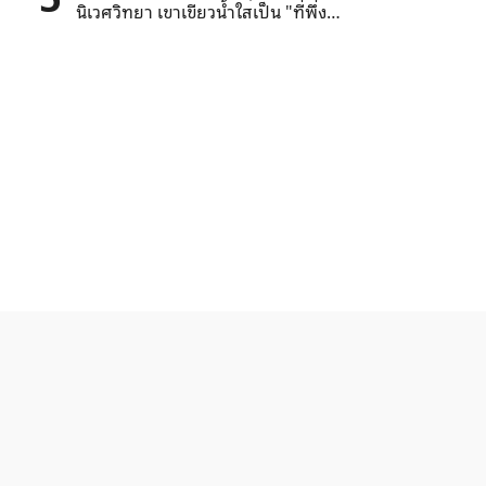
นิเวศวิทยา เขาเขียวน้ำใสเป็น "ที่พึ่ง
แห่งสุข"