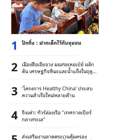
1
ปักกิ่ง：ฝากเด็กไว้กับชุมชน
2
เมืองสือเจียจวง มณฑลเหอเป่ย์ ผลัก
ดัน เศรษฐกิจหิมะและน้ำแข็งในฤดู
ร้อน
3
‘โครงการ Healthy China’ ประสบ
ความสำเร็จใหม่หลายด้าน
4
ชิงเต่า: ทัวร์ล่องเรือ "เทศกาลเบียร์
กลางทะเล"
5
ส่งเสริมงานลาดตระเวนคุ้มครอง