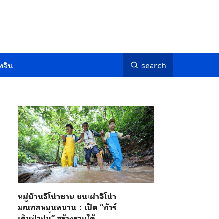
งจีน
search
หมู่บ้านจีโน่วซาน ชนเผ่าจีโน่ว
มณฑลหยุนหนาน：เปิด “ทัวร์
เดินป่าฝน” สร้างรายได้