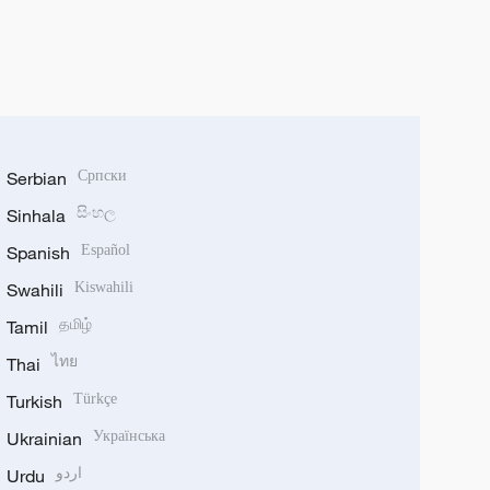
Serbian
Српски
Sinhala
සිංහල
Spanish
Español
Swahili
Kiswahili
Tamil
தமிழ்
Thai
ไทย
Turkish
Türkçe
Ukrainian
Українська
Urdu
اردو