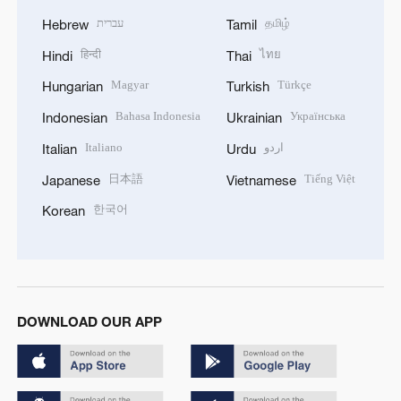
עברית
தமிழ்
Hebrew
Tamil
हिन्दी
ไทย
Hindi
Thai
Magyar
Türkçe
Hungarian
Turkish
Bahasa Indonesia
Українська
Indonesian
Ukrainian
Italiano
اردو
Italian
Urdu
日本語
Tiếng Việt
Japanese
Vietnamese
한국어
Korean
DOWNLOAD OUR APP