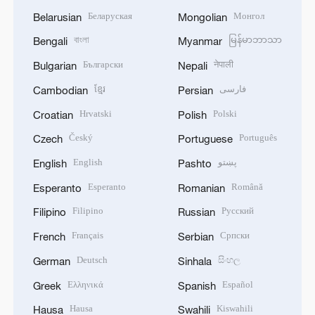
Беларуская
Монгол
Belarusian
Mongolian
বাংলা
မြန်မာဘာသာ
Bengali
Myanmar
Български
नेपाली
Bulgarian
Nepali
ខ្មែរ
فارسی
Cambodian
Persian
Hrvatski
Polski
Croatian
Polish
Český
Português
Czech
Portuguese
English
پښتو
English
Pashto
Esperanto
Română
Esperanto
Romanian
Filipino
Русский
Filipino
Russian
Français
Српски
French
Serbian
Deutsch
සිංහල
German
Sinhala
Ελληνικά
Español
Greek
Spanish
Hausa
Kiswahili
Hausa
Swahili