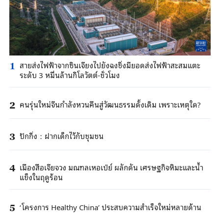
สายส่งไฟฟ้าจากซินเจียงไปยังฉงชิ่งมียอดส่งไฟฟ้าสะสมแตะ
1
ระดับ 3 หมื่นล้านกิโลวัตต์-ชั่วโมง
คนรุ่นใหม่จีนกำลังหวนคืนสู่วัฒนธรรมดั้งเดิม เพราะเหตุใด?
2
ปักกิ่ง：ฝากเด็กไว้กับชุมชน
3
เมืองสือเจียจวง มณฑลเหอเป่ย์ ผลักดัน เศรษฐกิจหิมะและน้ำ
4
แข็งในฤดูร้อน
‘โครงการ Healthy China’ ประสบความสำเร็จใหม่หลายด้าน
5