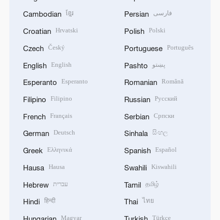
ខ្មែរ
فارسی
Cambodian
Persian
Hrvatski
Polski
Croatian
Polish
Český
Português
Czech
Portuguese
English
پښتو
English
Pashto
Esperanto
Română
Esperanto
Romanian
Filipino
Русский
Filipino
Russian
Français
Српски
French
Serbian
Deutsch
සිංහල
German
Sinhala
Ελληνικά
Español
Greek
Spanish
Hausa
Kiswahili
Hausa
Swahili
עברית
தமிழ்
Hebrew
Tamil
हिन्दी
ไทย
Hindi
Thai
Magyar
Türkçe
Hungarian
Turkish