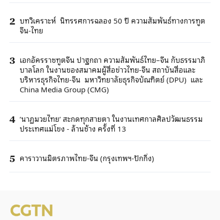
บทวิเคราะห์ นิทรรศการฉลอง 50 ปี ความสัมพันธ์ทางการทูต
2
จีน-ไทย
เอกอัครราชทูตจีน ปาฐกถา ความสัมพันธ์ไทย–จีน กับธรรมาภิ
3
บาลโลก ในงานของสมาคมผู้สื่อข่าวไทย-จีน สถาบันสื่อและ
บริหารธุรกิจไทย-จีน มหาวิทยาลัยธุรกิจบัณฑิตย์ (DPU) และ
China Media Group (CMG)
‘นาฏมวยไทย‘ สะกดทุกสายตา ในงานเทศกาลศิลปวัฒนธรรม
4
ประเทศแม่โขง - ล้านช้าง ครั้งที่ 13
คาราวานมิตรภาพไทย-จีน (กรุงเทพฯ-ปักกิ่ง)
5