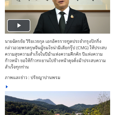
Play
นายฉัตรชัย
วิริยเวชกุล
เอกอัครราชทูต
ประจำกรุงปักกิ่ง
Video
กล่าวอวยพรตรุษจีนผู้ชมไชน่ามีเดีย
กรุ๊ป
(CMG)
ให้ประสบ
ความสุข
ความสำเร็จ
ในปีม้าแห่งความคึกคัก
ปีแห่งความ
ก้าวหน้า
ขอให้ก้าวทะยานไปข้างหน้า
ดุจดั่งม้า
ประสบความ
สำเร็จทุกท่าน
ภาพและข่าว
:
ปรัชญา
ปานพรม