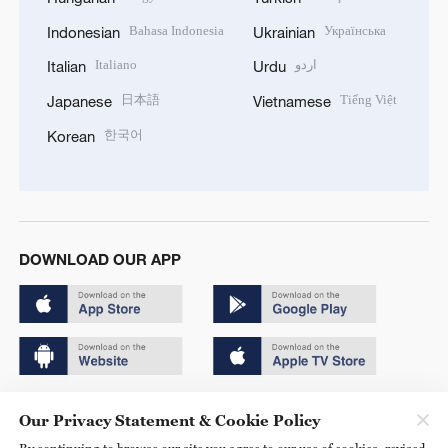
Bahasa Indonesia
Українська
Indonesian
Ukrainian
Italiano
اردو
Italian
Urdu
日本語
Tiếng Việt
Japanese
Vietnamese
한국어
Korean
DOWNLOAD OUR APP
Copyright © 2024 CGTN.
Our Privacy Statement & Cookie Policy
京ICP备20000184号