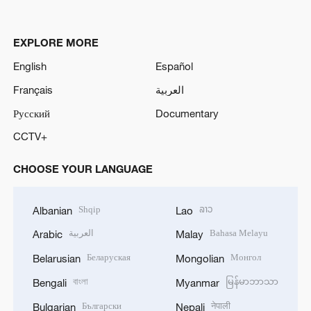
EXPLORE MORE
English
Español
Français
العربية
Русский
Documentary
CCTV+
CHOOSE YOUR LANGUAGE
Shqip
ລາວ
Albanian
Lao
العربية
Bahasa Melayu
Arabic
Malay
Беларуская
Монгол
Belarusian
Mongolian
বাংলা
မြန်မာဘာသာ
Bengali
Myanmar
Български
नेपाली
Bulgarian
Nepali