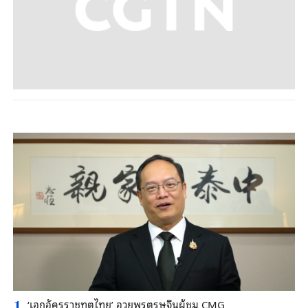
‘เอกอัครราชทูตไทย’ อวยพรตรุษจีนผู้ชม CMG
1