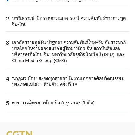
บทวิเคราะห์ นิทรรศการฉลอง 50 ปี ความสัมพันธ์ทางการทูต
2
จีน-ไทย
เอกอัครราชทูตจีน ปาฐกถา ความสัมพันธ์ไทย–จีน กับธรรมาภิ
3
บาลโลก ในงานของสมาคมผู้สื่อข่าวไทย-จีน สถาบันสื่อและ
บริหารธุรกิจไทย-จีน มหาวิทยาลัยธุรกิจบัณฑิตย์ (DPU) และ
China Media Group (CMG)
‘นาฏมวยไทย‘ สะกดทุกสายตา ในงานเทศกาลศิลปวัฒนธรรม
4
ประเทศแม่โขง - ล้านช้าง ครั้งที่ 13
คาราวานมิตรภาพไทย-จีน (กรุงเทพฯ-ปักกิ่ง)
5