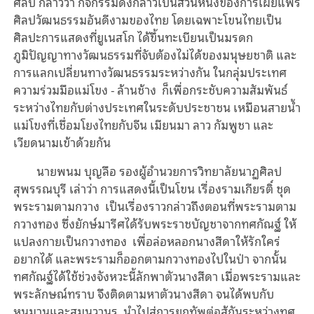
ศิลป์ กล่าวว่า กิจกรรมดังกล่าวเป็นส่วนหนึ่งของการเผยแพร่
ศิลปวัฒนธรรมอันดีงามของไทย โดยเฉพาะโขนไทยเป็น
ศิลปะการแสดงที่ยูเนสโก ได้ขึ้นทะเบียนเป็นมรดก
ภูมิปัญญาทางวัฒนธรรมที่จับต้องไม่ได้ของมนุษยชาติ และ
การแลกเปลี่ยนทางวัฒนธรรมระหว่างกัน ในกลุ่มประเทศ
ความร่วมมือแม่โขง - ล้านช้าง ก็เพื่อกระชับความสัมพันธ์
ระหว่างไทยกับต่างประเทศในระดับประชาชน เหมือนสายน้ำ
แม่โขงที่เชื่อมโยงไทยกับจีน เมียนมา ลาว กัมพูชา และ
เวียดนามเข้าด้วยกัน
นายพนม บุญลือ รองผู้อำนวยการวิทยาลัยนาฏศิลป
สุพรรณบุรี เล่าว่า การแสดงนี้เป็นโขน เรื่องรามเกียรติ์ ชุด
พระรามตามกวาง เป็นเรื่องราวกล่าวถึงตอนที่พระรามตาม
กวางทอง ซึ่งยักษ์มารีศได้รับพระราชบัญชาจากทศกัณฐ์ ให้
แปลงกายเป็นกวางทอง เพื่อล่อหลอกนางสีดาให้รักใคร่
อยากได้ และพระรามก็ออกตามกวางทองไปในป่า จากนั้น
ทศกัณฐ์ได้ใช้ช่วงจังหวะนี้ลักพาตัวนางสีดา เมื่อพระรามและ
พระลักษณ์ทราบ จึงติดตามหาตัวนางสีดา จนได้พบกับ
หนุมานและสมุนวานร นำไปสู่การยกทัพต่อสู้กันระหว่างทศ