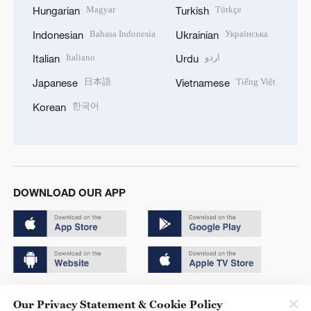
Magyar
Türkçe
Hungarian
Turkish
Bahasa Indonesia
Українська
Indonesian
Ukrainian
Italiano
اردو
Italian
Urdu
日本語
Tiếng Việt
Japanese
Vietnamese
한국어
Korean
DOWNLOAD OUR APP
Copyright © 2024 CGTN.
Our Privacy Statement & Cookie Policy