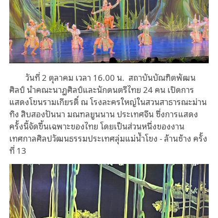
วันที่ 2 ตุลาคม เวลา 16.00 น. สถาบันบัณฑิตพัฒน
ศิลป์ นำคณะนาฏศิลป์และนักดนตรีไทย 24 คน เปิดการ
แสดงโขนรามเกียรติ์ ณ โรงละครใหญ่ในสวนสาธารณะม่าน
ทิง สิบสองปันนา มณฑลยูนนาน ประเทศจีน ซึ่งการแสดง
ครั้งนี้จัดขึ้นเฉพาะของไทย โดยเป็นส่วนหนึ่งของงาน
เทศกาลศิลปวัฒนธรรมประเทศลุ่มแม่น้ำโขง - ล้านช้าง ครั้ง
ที่ 13