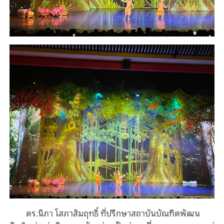
ดร.นิภา โสภาสัมฤทธิ์ ที่ปรึกษาสถาบันบัณฑิตพัฒน