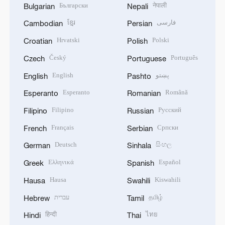
Български
नेपाली
Bulgarian
Nepali
ខ្មែរ
فارسی
Cambodian
Persian
Hrvatski
Polski
Croatian
Polish
Český
Português
Czech
Portuguese
English
پښتو
English
Pashto
Esperanto
Română
Esperanto
Romanian
Filipino
Русский
Filipino
Russian
Français
Српски
French
Serbian
Deutsch
සිංහල
German
Sinhala
Ελληνικά
Español
Greek
Spanish
Hausa
Kiswahili
Hausa
Swahili
עברית
தமிழ்
Hebrew
Tamil
हिन्दी
ไทย
Hindi
Thai