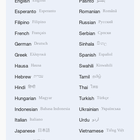
English
پښتو
English
Pashto
Esperanto
Română
Esperanto
Romanian
Filipino
Русский
Filipino
Russian
Français
Српски
French
Serbian
Deutsch
සිංහල
German
Sinhala
Ελληνικά
Español
Greek
Spanish
Hausa
Kiswahili
Hausa
Swahili
עברית
தமிழ்
Hebrew
Tamil
हिन्दी
ไทย
Hindi
Thai
Magyar
Türkçe
Hungarian
Turkish
Bahasa Indonesia
Українська
Indonesian
Ukrainian
Italiano
اردو
Italian
Urdu
日本語
Tiếng Việt
Japanese
Vietnamese