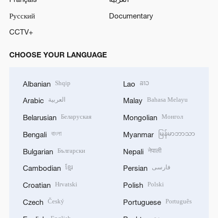
Русский
Documentary
CCTV+
CHOOSE YOUR LANGUAGE
Shqip
ລາວ
Albanian
Lao
العربية
Bahasa Melayu
Arabic
Malay
Беларуская
Монгол
Belarusian
Mongolian
বাংলা
မြန်မာဘာသာ
Bengali
Myanmar
Български
नेपाली
Bulgarian
Nepali
ខ្មែរ
فارسی
Cambodian
Persian
Hrvatski
Polski
Croatian
Polish
Český
Português
Czech
Portuguese