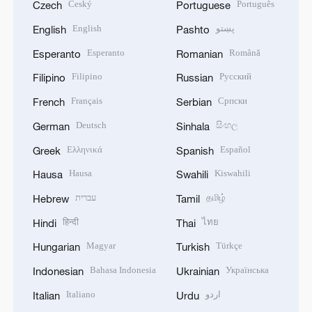
Český
Português
Czech
Portuguese
English
پښتو
English
Pashto
Esperanto
Română
Esperanto
Romanian
Filipino
Русский
Filipino
Russian
Français
Српски
French
Serbian
Deutsch
සිංහල
German
Sinhala
Ελληνικά
Español
Greek
Spanish
Hausa
Kiswahili
Hausa
Swahili
עברית
தமிழ்
Hebrew
Tamil
हिन्दी
ไทย
Hindi
Thai
Magyar
Türkçe
Hungarian
Turkish
Bahasa Indonesia
Українська
Indonesian
Ukrainian
Italiano
اردو
Italian
Urdu