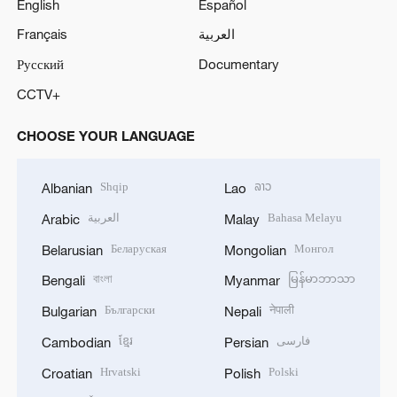
English
Español
Français
العربية
Русский
Documentary
CCTV+
CHOOSE YOUR LANGUAGE
Shqip
ລາວ
Albanian
Lao
العربية
Bahasa Melayu
Arabic
Malay
Беларуская
Монгол
Belarusian
Mongolian
বাংলা
မြန်မာဘာသာ
Bengali
Myanmar
Български
नेपाली
Bulgarian
Nepali
ខ្មែរ
فارسی
Cambodian
Persian
Hrvatski
Polski
Croatian
Polish