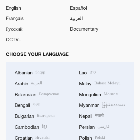
English
Español
Français
العربية
Русский
Documentary
CCTV+
CHOOSE YOUR LANGUAGE
Shqip
ລາວ
Albanian
Lao
العربية
Bahasa Melayu
Arabic
Malay
Беларуская
Монгол
Belarusian
Mongolian
বাংলা
မြန်မာဘာသာ
Bengali
Myanmar
Български
नेपाली
Bulgarian
Nepali
ខ្មែរ
فارسی
Cambodian
Persian
Hrvatski
Polski
Croatian
Polish