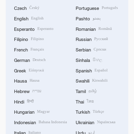
Český
Português
Czech
Portuguese
English
پښتو
English
Pashto
Esperanto
Română
Esperanto
Romanian
Filipino
Русский
Filipino
Russian
Français
Српски
French
Serbian
Deutsch
සිංහල
German
Sinhala
Ελληνικά
Español
Greek
Spanish
Hausa
Kiswahili
Hausa
Swahili
עברית
தமிழ்
Hebrew
Tamil
हिन्दी
ไทย
Hindi
Thai
Magyar
Türkçe
Hungarian
Turkish
Bahasa Indonesia
Українська
Indonesian
Ukrainian
Italiano
اردو
Italian
Urdu