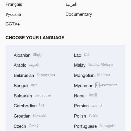
Français
العربية
Русский
Documentary
CCTV+
CHOOSE YOUR LANGUAGE
Shqip
ລາວ
Albanian
Lao
العربية
Bahasa Melayu
Arabic
Malay
Беларуская
Монгол
Belarusian
Mongolian
বাংলা
မြန်မာဘာသာ
Bengali
Myanmar
Български
नेपाली
Bulgarian
Nepali
ខ្មែរ
فارسی
Cambodian
Persian
Hrvatski
Polski
Croatian
Polish
Český
Português
Czech
Portuguese