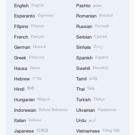
English
پښتو
English
Pashto
Esperanto
Română
Esperanto
Romanian
Filipino
Русский
Filipino
Russian
Français
Српски
French
Serbian
Deutsch
සිංහල
German
Sinhala
Ελληνικά
Español
Greek
Spanish
Hausa
Kiswahili
Hausa
Swahili
עברית
தமிழ்
Hebrew
Tamil
हिन्दी
ไทย
Hindi
Thai
Magyar
Türkçe
Hungarian
Turkish
Bahasa Indonesia
Українська
Indonesian
Ukrainian
Italiano
اردو
Italian
Urdu
日本語
Tiếng Việt
Japanese
Vietnamese