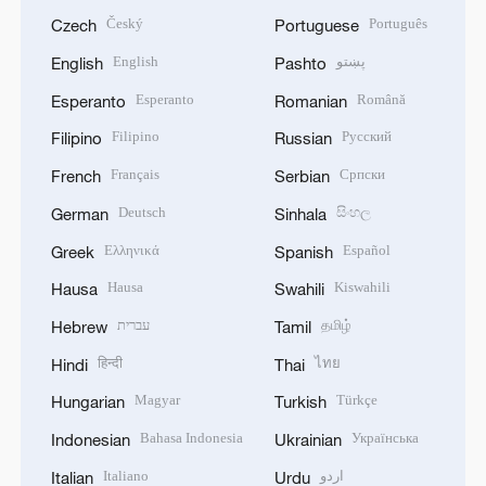
Český
Português
Czech
Portuguese
English
پښتو
English
Pashto
Esperanto
Română
Esperanto
Romanian
Filipino
Русский
Filipino
Russian
Français
Српски
French
Serbian
Deutsch
සිංහල
German
Sinhala
Ελληνικά
Español
Greek
Spanish
Hausa
Kiswahili
Hausa
Swahili
עברית
தமிழ்
Hebrew
Tamil
हिन्दी
ไทย
Hindi
Thai
Magyar
Türkçe
Hungarian
Turkish
Bahasa Indonesia
Українська
Indonesian
Ukrainian
Italiano
اردو
Italian
Urdu