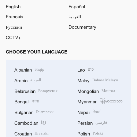
English
Español
Français
العربية
Русский
Documentary
CCTV+
CHOOSE YOUR LANGUAGE
Shqip
ລາວ
Albanian
Lao
العربية
Bahasa Melayu
Arabic
Malay
Беларуская
Монгол
Belarusian
Mongolian
বাংলা
မြန်မာဘာသာ
Bengali
Myanmar
Български
नेपाली
Bulgarian
Nepali
ខ្មែរ
فارسی
Cambodian
Persian
Hrvatski
Polski
Croatian
Polish