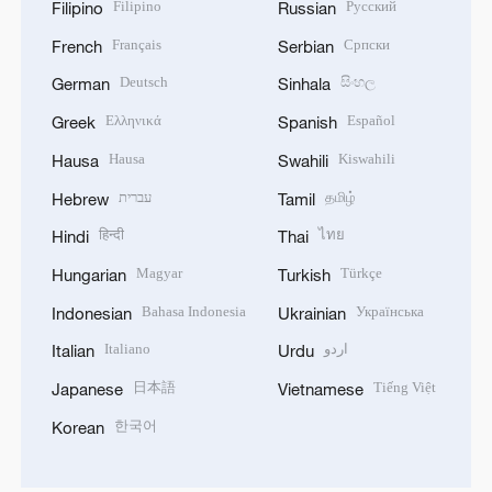
Filipino
Русский
Filipino
Russian
Français
Српски
French
Serbian
Deutsch
සිංහල
German
Sinhala
Ελληνικά
Español
Greek
Spanish
Hausa
Kiswahili
Hausa
Swahili
עברית
தமிழ்
Hebrew
Tamil
हिन्दी
ไทย
Hindi
Thai
Magyar
Türkçe
Hungarian
Turkish
Bahasa Indonesia
Українська
Indonesian
Ukrainian
Italiano
اردو
Italian
Urdu
日本語
Tiếng Việt
Japanese
Vietnamese
한국어
Korean