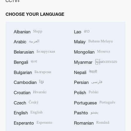
CCTV+
CHOOSE YOUR LANGUAGE
Shqip
ລາວ
Albanian
Lao
العربية
Bahasa Melayu
Arabic
Malay
Беларуская
Монгол
Belarusian
Mongolian
বাংলা
မြန်မာဘာသာ
Bengali
Myanmar
Български
नेपाली
Bulgarian
Nepali
ខ្មែរ
فارسی
Cambodian
Persian
Hrvatski
Polski
Croatian
Polish
Český
Português
Czech
Portuguese
English
پښتو
English
Pashto
Esperanto
Română
Esperanto
Romanian