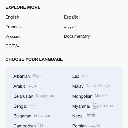
EXPLORE MORE
English
Español
Français
العربية
Русский
Documentary
CCTV+
CHOOSE YOUR LANGUAGE
Shqip
ລາວ
Albanian
Lao
العربية
Bahasa Melayu
Arabic
Malay
Беларуская
Монгол
Belarusian
Mongolian
বাংলা
မြန်မာဘာသာ
Bengali
Myanmar
Български
नेपाली
Bulgarian
Nepali
ខ្មែរ
فارسی
Cambodian
Persian