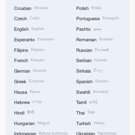
Hrvatski
Polski
Croatian
Polish
Český
Português
Czech
Portuguese
English
پښتو
English
Pashto
Esperanto
Română
Esperanto
Romanian
Filipino
Русский
Filipino
Russian
Français
Српски
French
Serbian
Deutsch
සිංහල
German
Sinhala
Ελληνικά
Español
Greek
Spanish
Hausa
Kiswahili
Hausa
Swahili
עברית
தமிழ்
Hebrew
Tamil
हिन्दी
ไทย
Hindi
Thai
Magyar
Türkçe
Hungarian
Turkish
Bahasa Indonesia
Українська
Indonesian
Ukrainian