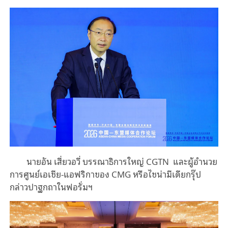
นายอัน เสี่ยวอวี่ บรรณาธิการใหญ่ CGTN และผู้อำนวย
การศูนย์เอเชีย-แอฟริกาของ CMG หรือไชน่ามีเดียกรุ๊ป
กล่าวปาฐกถาในฟอรั่มฯ