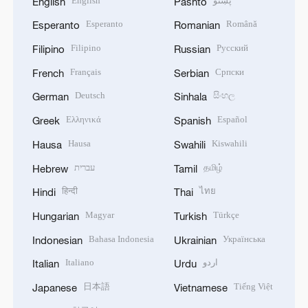
English
پښتو
English
Pashto
Esperanto
Română
Esperanto
Romanian
Filipino
Русский
Filipino
Russian
Français
Српски
French
Serbian
Deutsch
සිංහල
German
Sinhala
Ελληνικά
Español
Greek
Spanish
Hausa
Kiswahili
Hausa
Swahili
עברית
தமிழ்
Hebrew
Tamil
हिन्दी
ไทย
Hindi
Thai
Magyar
Türkçe
Hungarian
Turkish
Bahasa Indonesia
Українська
Indonesian
Ukrainian
Italiano
اردو
Italian
Urdu
日本語
Tiếng Việt
Japanese
Vietnamese