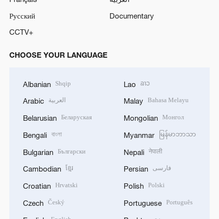
Русский
Documentary
CCTV+
CHOOSE YOUR LANGUAGE
Shqip
ລາວ
Albanian
Lao
العربية
Bahasa Melayu
Arabic
Malay
Беларуская
Монгол
Belarusian
Mongolian
বাংলা
မြန်မာဘာသာ
Bengali
Myanmar
Български
नेपाली
Bulgarian
Nepali
ខ្មែរ
فارسی
Cambodian
Persian
Hrvatski
Polski
Croatian
Polish
Český
Português
Czech
Portuguese