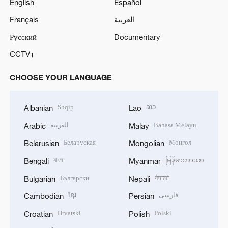
English
Español
Français
العربية
Русский
Documentary
CCTV+
CHOOSE YOUR LANGUAGE
Shqip
ລາວ
Albanian
Lao
العربية
Bahasa Melayu
Arabic
Malay
Беларуская
Монгол
Belarusian
Mongolian
বাংলা
မြန်မာဘာသာ
Bengali
Myanmar
Български
नेपाली
Bulgarian
Nepali
ខ្មែរ
فارسی
Cambodian
Persian
Hrvatski
Polski
Croatian
Polish