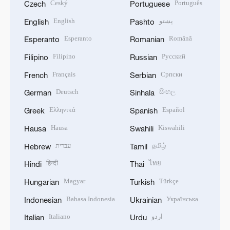
Český
Português
Czech
Portuguese
English
پښتو
English
Pashto
Esperanto
Română
Esperanto
Romanian
Filipino
Русский
Filipino
Russian
Français
Српски
French
Serbian
Deutsch
සිංහල
German
Sinhala
Ελληνικά
Español
Greek
Spanish
Hausa
Kiswahili
Hausa
Swahili
עברית
தமிழ்
Hebrew
Tamil
हिन्दी
ไทย
Hindi
Thai
Magyar
Türkçe
Hungarian
Turkish
Bahasa Indonesia
Українська
Indonesian
Ukrainian
Italiano
اردو
Italian
Urdu