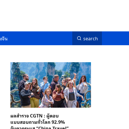
งจีน
search
ผลสำรวจ CGTN : ผู้ตอบ
แบบสอบถามทั่วโลก 92.9%
จับตากระแส “China Travel”