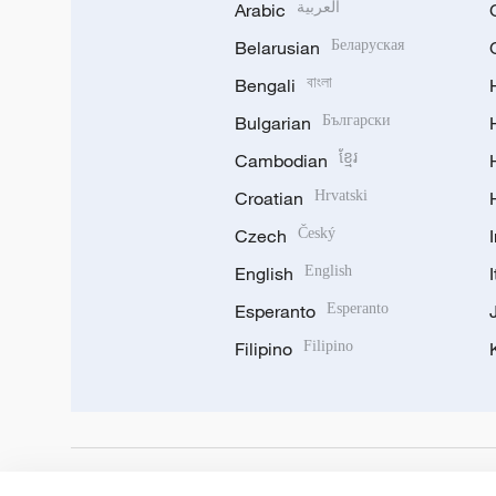
Arabic
العربية
Belarusian
Беларуская
Bengali
বাংলা
Bulgarian
Български
Cambodian
ខ្មែរ
Croatian
Hrvatski
Czech
Český
English
English
Esperanto
Esperanto
Filipino
Filipino