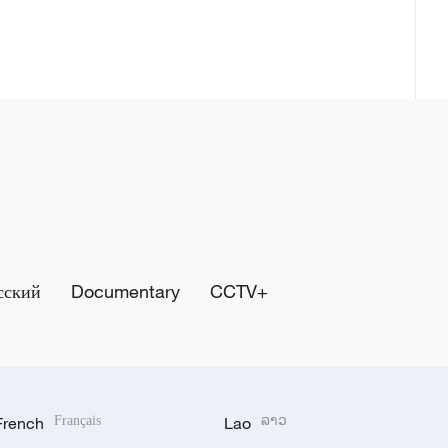
сский
Documentary
CCTV+
French
Français
Lao
ລາວ