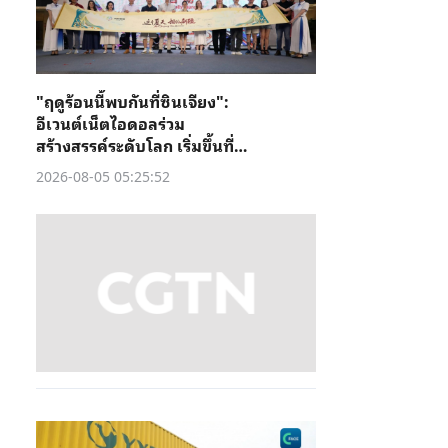
"ฤดูร้อนนี้พบกันที่ซินเจียง":
อีเวนต์เน็ตไอดอลร่วม
สร้างสรรค์ระดับโลก เริ่มขึ้นที่คู่
เชอ
2026-08-05 05:25:52