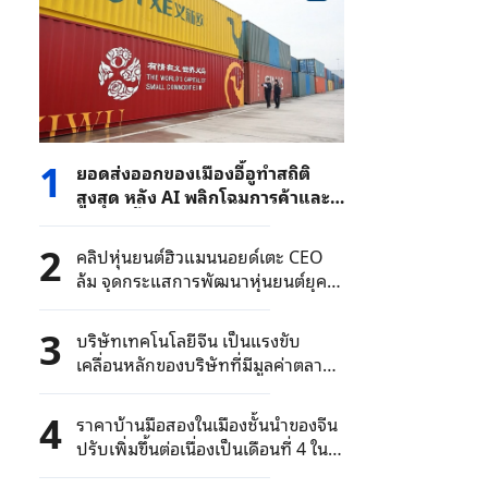
1
ยอดส่งออกของเมืองอี้อูทำสถิติ
สูงสุด หลัง AI พลิกโฉมการค้าและ
เชื่อมผู้ซื้อทั่วโลก
2
คลิปหุ่นยนต์ฮิวแมนนอยด์เตะ CEO
ล้ม จุดกระแสการพัฒนาหุ่นยนต์ยุค
ใหม่
3
บริษัทเทคโนโลยีจีน เป็นแรงขับ
เคลื่อนหลักของบริษัทที่มีมูลค่าตลาด
เกิน 1 แสนล้านหยวนในตลาดหุ้น A-
Share
4
ราคาบ้านมือสองในเมืองชั้นนำของจีน
ปรับเพิ่มขึ้นต่อเนื่องเป็นเดือนที่ 4 ใน
เดือนมิถุนายน