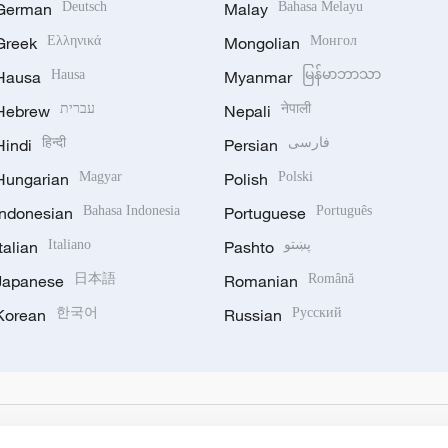
German
Deutsch
Malay
Bahasa Melayu
Greek
Ελληνικά
Mongolian
Монгол
Hausa
Hausa
Myanmar
မြန်မာဘာသာ
Hebrew
עברית
Nepali
नेपाली
Hindi
हिन्दी
Persian
فارسی
Hungarian
Magyar
Polish
Polski
Indonesian
Bahasa Indonesia
Portuguese
Português
Italian
Italiano
Pashto
پښتو
Japanese
日本語
Romanian
Română
Korean
한국어
Russian
Русский