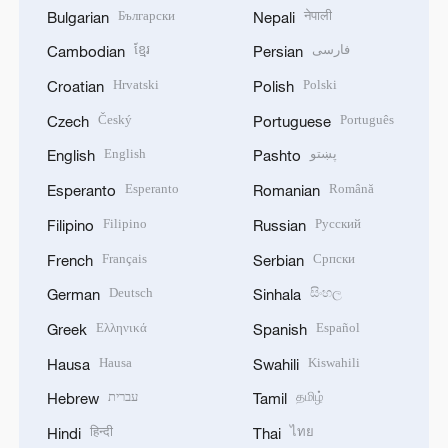
Български
नेपाली
Bulgarian
Nepali
ខ្មែរ
فارسی
Cambodian
Persian
Hrvatski
Polski
Croatian
Polish
Český
Português
Czech
Portuguese
English
پښتو
English
Pashto
Esperanto
Română
Esperanto
Romanian
Filipino
Русский
Filipino
Russian
Français
Српски
French
Serbian
Deutsch
සිංහල
German
Sinhala
Ελληνικά
Español
Greek
Spanish
Hausa
Kiswahili
Hausa
Swahili
עברית
தமிழ்
Hebrew
Tamil
हिन्दी
ไทย
Hindi
Thai