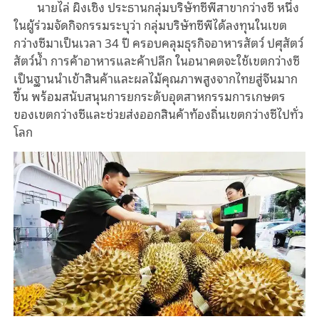
นายไล่ ผิงเซิง ประธานกลุ่มบริษัทซีพีสาขากว่างซี หนึ่ง
ในผู้ร่วมจัดกิจกรรมระบุว่า กลุ่มบริษัทซีพีได้ลงทุนในเขต
กว่างซีมาเป็นเวลา 34 ปี ครอบคลุมธุรกิจอาหารสัตว์ ปศุสัตว์
สัตว์น้ำ การค้าอาหารและค้าปลีก ในอนาคตจะใช้เขตกว่างซี
เป็นฐานนำเข้าสินค้าและผลไม้คุณภาพสูงจากไทยสู่จีนมาก
ขึ้น พร้อมสนับสนุนการยกระดับอุตสาหกรรมการเกษตร
ของเขตกว่างซีและช่วยส่งออกสินค้าท้องถิ่นเขตกว่างซีไปทั่ว
โลก