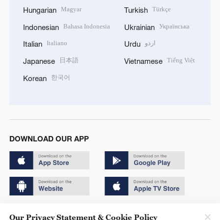
Magyar
Türkçe
Hungarian
Turkish
Bahasa Indonesia
Українська
Indonesian
Ukrainian
Italiano
اردو
Italian
Urdu
日本語
Tiếng Việt
Japanese
Vietnamese
한국어
Korean
DOWNLOAD OUR APP
Copyright © 2024 CGTN.
Our Privacy Statement & Cookie Policy