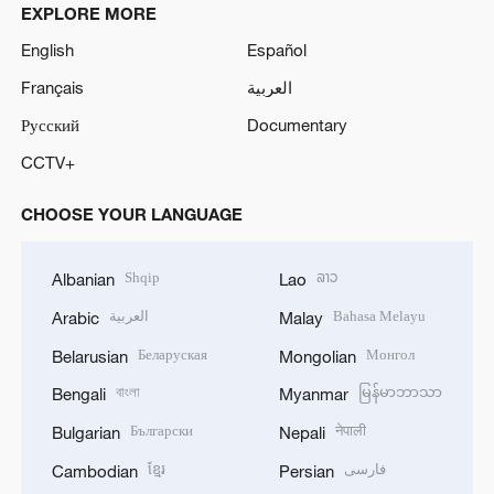
EXPLORE MORE
English
Español
Français
العربية
Русский
Documentary
CCTV+
CHOOSE YOUR LANGUAGE
Shqip
ລາວ
Albanian
Lao
العربية
Bahasa Melayu
Arabic
Malay
Беларуская
Монгол
Belarusian
Mongolian
বাংলা
မြန်မာဘာသာ
Bengali
Myanmar
Български
नेपाली
Bulgarian
Nepali
ខ្មែរ
فارسی
Cambodian
Persian