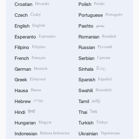
Hrvatski
Polski
Croatian
Polish
Český
Português
Czech
Portuguese
English
پښتو
English
Pashto
Esperanto
Română
Esperanto
Romanian
Filipino
Русский
Filipino
Russian
Français
Српски
French
Serbian
Deutsch
සිංහල
German
Sinhala
Ελληνικά
Español
Greek
Spanish
Hausa
Kiswahili
Hausa
Swahili
עברית
தமிழ்
Hebrew
Tamil
हिन्दी
ไทย
Hindi
Thai
Magyar
Türkçe
Hungarian
Turkish
Bahasa Indonesia
Українська
Indonesian
Ukrainian