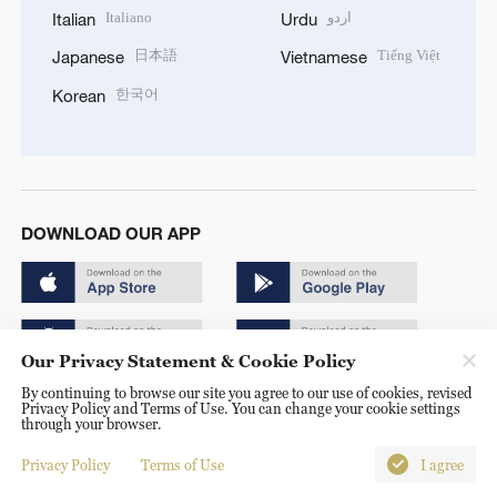
Italiano
اردو
Italian
Urdu
日本語
Tiếng Việt
Japanese
Vietnamese
한국어
Korean
DOWNLOAD OUR APP
Our Privacy Statement & Cookie Policy
By continuing to browse our site you agree to our use of cookies, revised
Copyright © 2024 CGTN.
Privacy Policy and Terms of Use. You can change your cookie settings
through your browser.
京ICP备20000184号
Privacy Policy
Terms of Use
I agree
京公网安备 11010502050052号