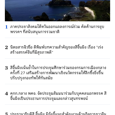
ภาคประชาสังคมไต้หวันออกแถลงการณ์ร่วม คัดค้านการยุบ
1
พรรคฯ ที่สนับสนุนการรวมชาติ
นิตยสารฉิวซื่อ ตีพิมพ์บทความสำคัญของสีจิ้นผิง เรื่อง "เร่ง
2
สร้างสรรค์จีนที่มีสุขภาพดี"
สีจิ้นผิงเน้นย้ำในการประชุมศึกษาร่วมของกรมการเมืองกลาง
3
ครั้งที่ 27 เสริมสร้างการพัฒนาเชิงนวัตกรรมให้ลึกซึ้งยิ่งขึ้น
ปรับปรุงกองทัพให้ทันสมัย
คกก.กลาง พคจ. จัดประชุมสัมมนาร่วมกับบุคคลนอกพรรค สี
4
จิ้นผิงเป็นประธานการประชุมและกล่าวสุนทรพจน์
ประธานาธิบดีสี จิ้นผิง มีข้อชี้แนะสำคัญงานด้านกิจการชาวจีน
5