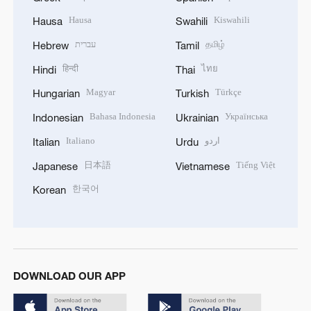
Hausa
Kiswahili
Hausa
Swahili
עברית
தமிழ்
Hebrew
Tamil
हिन्दी
ไทย
Hindi
Thai
Magyar
Türkçe
Hungarian
Turkish
Bahasa Indonesia
Українська
Indonesian
Ukrainian
Italiano
اردو
Italian
Urdu
日本語
Tiếng Việt
Japanese
Vietnamese
한국어
Korean
DOWNLOAD OUR APP