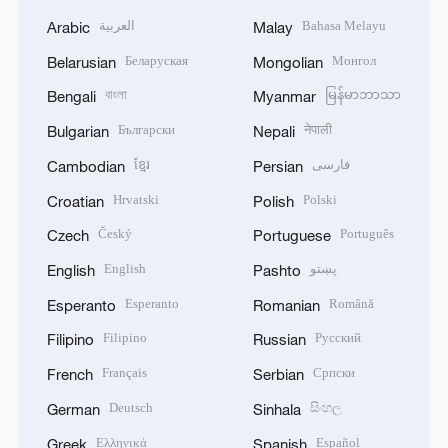
العربية
Bahasa Melayu
Arabic
Malay
Беларуская
Монгол
Belarusian
Mongolian
বাংলা
မြန်မာဘာသာ
Bengali
Myanmar
Български
नेपाली
Bulgarian
Nepali
ខ្មែរ
فارسی
Cambodian
Persian
Hrvatski
Polski
Croatian
Polish
Český
Português
Czech
Portuguese
English
پښتو
English
Pashto
Esperanto
Română
Esperanto
Romanian
Filipino
Русский
Filipino
Russian
Français
Српски
French
Serbian
Deutsch
සිංහල
German
Sinhala
Ελληνικά
Español
Greek
Spanish