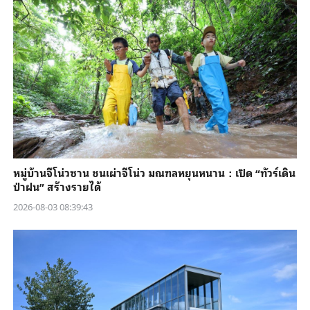
หมู่บ้านจีโน่วซาน ชนเผ่าจีโน่ว มณฑลหยุนหนาน：เปิด “ทัวร์เดิน
ป่าฝน” สร้างรายได้
2026-08-03 08:39:43