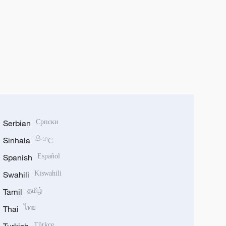
Serbian
Српски
Sinhala
සිංහල
Spanish
Español
Swahili
Kiswahili
Tamil
தமிழ்
Thai
ไทย
Türkçe