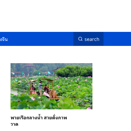
งจีน
search
พายเรือกลางน้ำ สวยดั่งภาพ
วาด