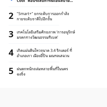
Cool” คือประสบการณ์เย็นสบาย
และจีนที่แท้จริง
2
"Smart+" ยกระดับการออกกำลัง
กายระดับชาติไปอีกขั้น
3
เทคโนโลยีเสริมศักยภาพ ‘การอนุรักษ์
มรดกทางวัฒนธรรมทิเบต’
4
เกิดแผ่นดินไหวขนาด 3.4 ริกเตอร์ ที่
อำเภอเกา เมืองอี๋ปิน มณฑลเสฉวน
5
ฝนตกหนักถล่มหลายพื้นที่ในนคร
ฉงชิ่ง