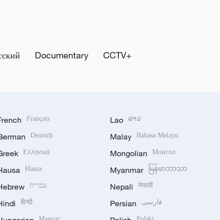
сский
Documentary
CCTV+
French
Français
Lao
ລາວ
German
Deutsch
Malay
Bahasa Melayu
Greek
Ελληνικά
Mongolian
Монгол
Hausa
Hausa
Myanmar
မြန်မာဘာသာ
Hebrew
עברית
Nepali
नेपाली
Hindi
हिन्दी
Persian
فارسی
Magyar
Polski