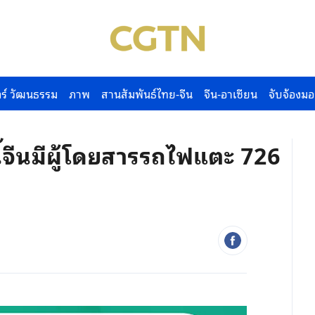
ร์ วัฒนธรรม
ภาพ
สานสัมพันธ์ไทย-จีน
จีน-อาเซียน
จับจ้องมอ
้จีนมีผู้โดยสารรถไฟแตะ 726