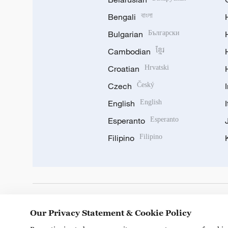
Bengali
বাংলা
Bulgarian
Български
Cambodian
ខ្មែរ
Croatian
Hrvatski
Czech
Český
English
English
Esperanto
Esperanto
Filipino
Filipino
DOWNLOAD OUR APP
Our Privacy Statement & Cookie Policy