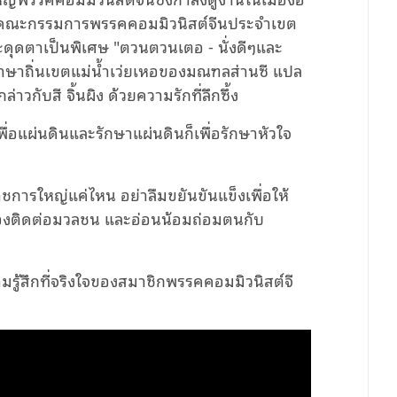
าของคณะกรรมการพรรคคอมมิวนิสต์จีนประจำเขต
ดุดตาเป็นพิเศษ "ตวนตวนเตอ - นั่งดีๆและ
าษาถิ่นเขตแม่น้ำเว่ยเหอของมณฑลส่านซี แปล
ล่าวกับสี จิ้นผิง ด้วยความรักที่ลึกซึ้ง
ื่อแผ่นดินและรักษาแผ่นดินก็เพื่อรักษาหัวใจ
ราชการใหญ่แค่ไหน อย่าลืมขยันขันแข็งเพื่อให้
้องติดต่อมวลชน และอ่อนน้อมถ่อมตนกับ
วามรู้สึกที่จริงใจของสมาชิกพรรคคอมมิวนิสต์จี