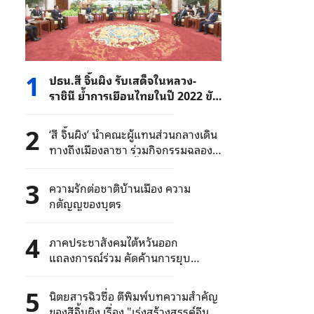
1
ปธน.สี จิ้นผิง รับเสด็จในหลวง-
ราชินี ย้ำการเยือนไทยในปี 2022 ขับ
เคลื่อนความสัมพันธ์จีน-ไทย ก้าวสู่
บทใหม่
2
‘สี จิ้นผิง’ นำคณะผู้แทนส่วนกลางเดิน
ทางถึงเมืองลาซา ร่วมกิจกรรมฉลอง
ครบรอบ 60 ปี ก่อตั้งเขตปกครอง
ตนเองทิเบต
3
ความรักต่อชาติบ้านเมือง ความ
กตัญญูของบุตร
4
ภาคประชาสังคมไต้หวันออก
แถลงการณ์ร่วม คัดค้านการยุบ
พรรคฯ ที่สนับสนุนการรวมชาติ
5
นิตยสารฉิวซื่อ ตีพิมพ์บทความสำคัญ
ของสีจิ้นผิง เรื่อง "เร่งสร้างสรรค์จีนที่