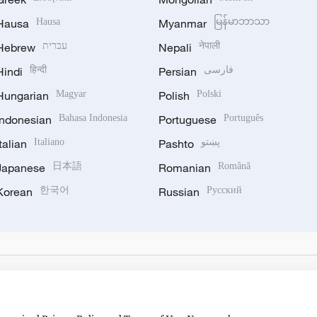
Hausa
Hausa
Myanmar
မြန်မာဘာသာ
Hebrew
עברית
Nepali
नेपाली
Hindi
हिन्दी
Persian
فارسی
Hungarian
Magyar
Polish
Polski
Indonesian
Bahasa Indonesia
Portuguese
Português
Italian
Italiano
Pashto
پښتو
Japanese
日本語
Romanian
Română
Korean
한국어
Russian
Русский