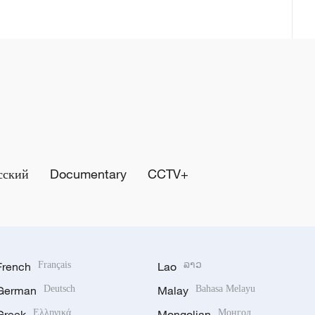
сский
Documentary
CCTV+
French
Français
Lao
ລາວ
German
Deutsch
Malay
Bahasa Melayu
Greek
Ελληνικά
Mongolian
Монгол