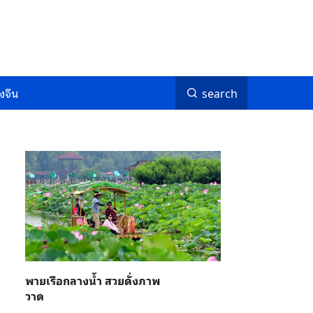
งจีน
search
พายเรือกลางน้ำ สวยดั่งภาพ
วาด