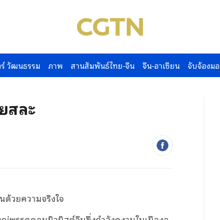
ร์ วัฒนธรรม
ภาพ
สานสัมพันธ์ไทย-จีน
จีน-อาเซียน
จับจ้องมอ
สียสละ
าชนด้วยความจริงใจ
หญ่พรรคคอมมิวนิสต์จีนซึ่งกําลังดูงานในเมืองอ