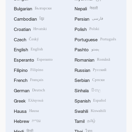
Български
नेपाली
Bulgarian
Nepali
ខ្មែរ
فارسی
Cambodian
Persian
Hrvatski
Polski
Croatian
Polish
Český
Português
Czech
Portuguese
English
پښتو
English
Pashto
Esperanto
Română
Esperanto
Romanian
Filipino
Русский
Filipino
Russian
Français
Српски
French
Serbian
Deutsch
සිංහල
German
Sinhala
Ελληνικά
Español
Greek
Spanish
Hausa
Kiswahili
Hausa
Swahili
עברית
தமிழ்
Hebrew
Tamil
हिन्दी
ไทย
Hindi
Thai