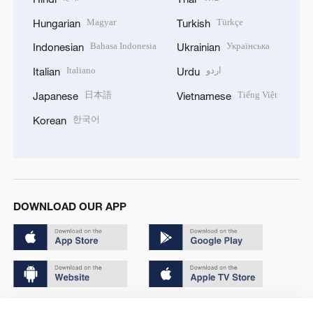
Magyar
Türkçe
Hungarian
Turkish
Bahasa Indonesia
Українська
Indonesian
Ukrainian
Italiano
اردو
Italian
Urdu
日本語
Tiếng Việt
Japanese
Vietnamese
한국어
Korean
DOWNLOAD OUR APP
Copyright © 2024 CGTN.