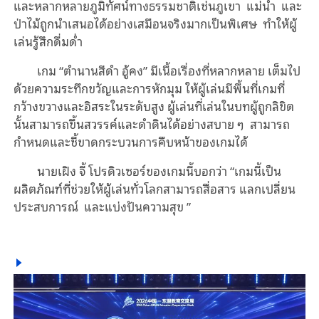
และหลากหลายภูมิทัศน์ทางธรรมชาติเช่นภูเขา แม่น้ำ และ
ป่าไม้ถูกนําเสนอได้อย่างเสมือนจริงมากเป็นพิเศษ ทําให้ผู้
เล่นรู้สึกดื่มด่ำ
เกม “ตํานานสีดํา อู้คง” มีเนื้อเรื่องที่หลากหลาย เต็มไป
ด้วยความระทึกขวัญและการหักมุม ให้ผู้เล่นมีพื้นที่เกมที่
กว้างขวางและอิสระในระดับสูง ผู้เล่นที่เล่นในบทผู้ถูกลิขิต
นั้นสามารถขึ้นสวรรค์และดำดินได้อย่างสบาย ๆ สามารถ
กำหนดและชี้ขาดกระบวนการคืบหน้าของเกมได้
นายเฝิง จี้ โปรดิวเซอร์ของเกมนี้บอกว่า “เกมนี้เป็น
ผลิตภัณฑ์ที่ช่วยให้ผู้เล่นทั่วโลกสามารถสื่อสาร แลกเปลี่ยน
ประสบการณ์ และแบ่งปันความสุข ”