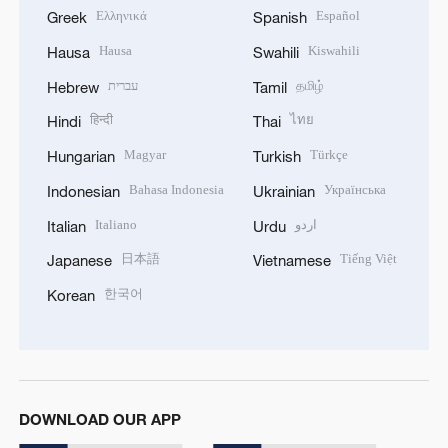
Ελληνικά
Español
Greek
Spanish
Hausa
Kiswahili
Hausa
Swahili
עברית
தமிழ்
Hebrew
Tamil
हिन्दी
ไทย
Hindi
Thai
Magyar
Türkçe
Hungarian
Turkish
Bahasa Indonesia
Українська
Indonesian
Ukrainian
Italiano
اردو
Italian
Urdu
日本語
Tiếng Việt
Japanese
Vietnamese
한국어
Korean
DOWNLOAD OUR APP