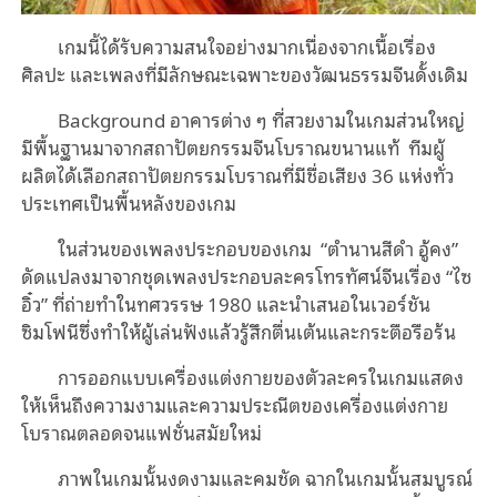
เกมนี้ได้รับความสนใจอย่างมากเนื่องจากเนื้อเรื่อง
ศิลปะ และเพลงที่มีลักษณะเฉพาะของวัฒนธรรมจีนดั้งเดิม
Background อาคารต่าง ๆ ที่สวยงามในเกมส่วนใหญ่
มีพื้นฐานมาจากสถาปัตยกรรมจีนโบราณขนานแท้ ทีมผู้
ผลิตได้เลือกสถาปัตยกรรมโบราณที่มีชื่อเสียง 36 แห่งทั่ว
ประเทศเป็นพื้นหลังของเกม
ในส่วนของเพลงประกอบของเกม “ตํานานสีดํา อู้คง”
ดัดแปลงมาจากชุดเพลงประกอบละครโทรทัศน์จีนเรื่อง “ไซ
อิ๋ว” ที่ถ่ายทำในทศวรรษ 1980 และนําเสนอในเวอร์ชัน
ซิมโฟนีซึ่งทําให้ผู้เล่นฟังแล้วรู้สึกตื่นเต้นและกระตือรือร้น
การออกแบบเครื่องแต่งกายของตัวละครในเกมแสดง
ให้เห็นถึงความงามและความประณีตของเครื่องแต่งกาย
โบราณตลอดจนแฟชั่นสมัยใหม่
ภาพในเกมนั้นงดงามและคมชัด ฉากในเกมนั้นสมบูรณ์