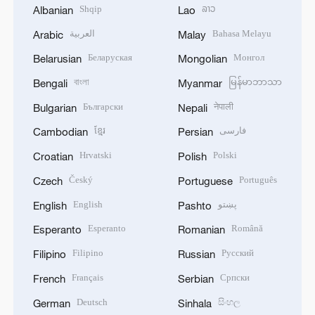
Shqip
ລາວ
Albanian
Lao
العربية
Bahasa Melayu
Arabic
Malay
Беларуская
Монгол
Belarusian
Mongolian
বাংলা
မြန်မာဘာသာ
Bengali
Myanmar
Български
नेपाली
Bulgarian
Nepali
ខ្មែរ
فارسی
Cambodian
Persian
Hrvatski
Polski
Croatian
Polish
Český
Português
Czech
Portuguese
English
پښتو
English
Pashto
Esperanto
Română
Esperanto
Romanian
Filipino
Русский
Filipino
Russian
Français
Српски
French
Serbian
Deutsch
සිංහල
German
Sinhala