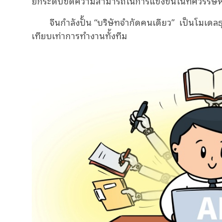
ยกระดับขีดความสามารถในการแข่งขันในทศวรรษห
จีนกำลังปั้น “บริษัทจำกัดคนเดียว”
เป็นโมเดลธุร
เทียบเท่าการทำงานทั้งทีม