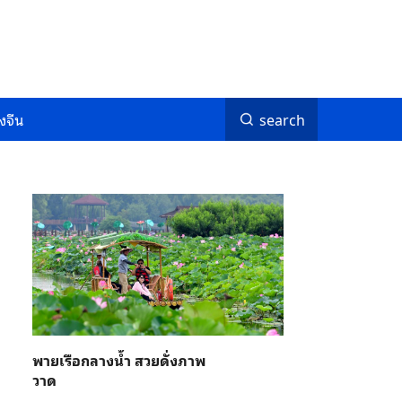
งจีน
search
พายเรือกลางน้ำ สวยดั่งภาพ
วาด