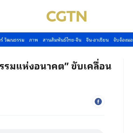
ร์ วัฒนธรรม
ภาพ
สานสัมพันธ์ไทย-จีน
จีน-อาเซียน
จับจ้องมอ
กรรมแห่งอนาคต” ขับเคลื่อน