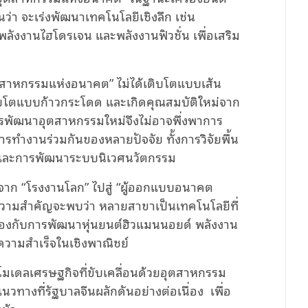
ว่า จะเร่งพัฒนาเทคโนโลยีเชิงลึก เช่น
ลังงานไฮโดรเจน และพลังงานฟิวชั่น เพื่อเสริม
“อุตสาหกรรมแห่งอนาคต” ไม่ได้เติบโตแบบเส้น
ิบโตแบบก้าวกระโดด และเกิดคุณสมบัติใหม่จาก
รพัฒนาอุตสาหกรรมใหม่จึงไม่อาจพึ่งพาการ
การทำงานร่วมกันของหลายปัจจัย ทั้งการวิจัยพื้น
และการพัฒนาระบบนิเวศนวัตกรรม
ยนจาก “โรงงานโลก” ไปสู่ “ผู้ออกแบบอนาคต
้ความสำคัญจะพบว่า หลายสาขาเป็นเทคโนโลยีที่
วข้องกับการพัฒนาหุ่นยนต์ฮิวแมนนอยด์ พลังงาน
บความสำเร็จในเชิงพาณิชย์
าสู่โมเดลเศรษฐกิจที่ขับเคลื่อนด้วยอุตสาหกรรม
ทางที่รัฐบาลจีนผลักดันอย่างต่อเนื่อง
เพื่อ