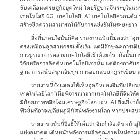
ขับเคลื่อนเศรษฐกิจยุคใหม่ โดยรัฐบาลจีนระบุในแผน
เทคโนโลยี 6G
เทคโนโลยี
AI เทคโนโลยีควอนตัม พ
สร้างขีดความสามารถให้กับการแข่งขันในระยะยาว
สิ่งที่น่าสนใจนั่นก็คือ รายงานฉบับนี้มองว่า 
ตรงเหมือนอุตสาหกรรมดั้งเดิม แต่มีลักษณะการเต
การบูรณาการหลายเทคโนโลยีเข้าด้วยกัน
ดังนั้นกา
วิจัยหรือการคิดค้นเทคโนโลยีเท่านั้น แต่ต้องอาศัย
ฐาน การสนับสนุนเงินทุน การออกแบบกฎระเบียบ 
รายงานนี้ยังแสดงให้เห็นจุดยืนของจีนที่เปลี่
เทคโนโลยีโลก”เมื่อพิจารณาจากเทคโนโลยีที่จีนให
มีศักยภาพพลิกโฉมเศรษฐกิจโลก เช่น
AI ซึ่งเกี่ย
ฟิวชั่นที่อาจเปลี่ยนภูมิทัศน์พลังงานโลก หากประส
รายงานฉบับนี้จึงชี้ให้เห็นว่า จีนกำลังเดินหน้
แห่งอนาคต เดินหน้าพลังการผลิตคุณภาพใหม่ตามแนว