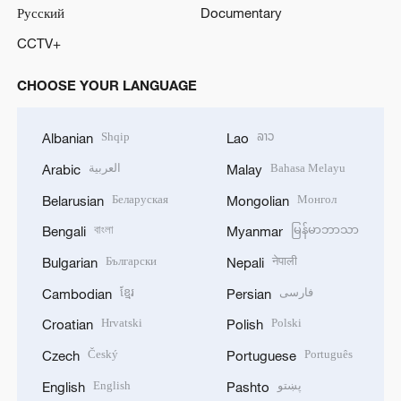
Русский
Documentary
CCTV+
CHOOSE YOUR LANGUAGE
Shqip
ລາວ
Albanian
Lao
العربية
Bahasa Melayu
Arabic
Malay
Беларуская
Монгол
Belarusian
Mongolian
বাংলা
မြန်မာဘာသာ
Bengali
Myanmar
Български
नेपाली
Bulgarian
Nepali
ខ្មែរ
فارسی
Cambodian
Persian
Hrvatski
Polski
Croatian
Polish
Český
Português
Czech
Portuguese
English
پښتو
English
Pashto