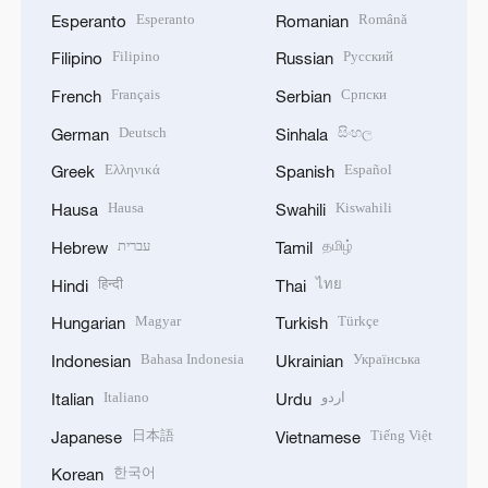
Esperanto
Română
Esperanto
Romanian
Filipino
Русский
Filipino
Russian
Français
Српски
French
Serbian
Deutsch
සිංහල
German
Sinhala
Ελληνικά
Español
Greek
Spanish
Hausa
Kiswahili
Hausa
Swahili
עברית
தமிழ்
Hebrew
Tamil
हिन्दी
ไทย
Hindi
Thai
Magyar
Türkçe
Hungarian
Turkish
Bahasa Indonesia
Українська
Indonesian
Ukrainian
Italiano
اردو
Italian
Urdu
日本語
Tiếng Việt
Japanese
Vietnamese
한국어
Korean