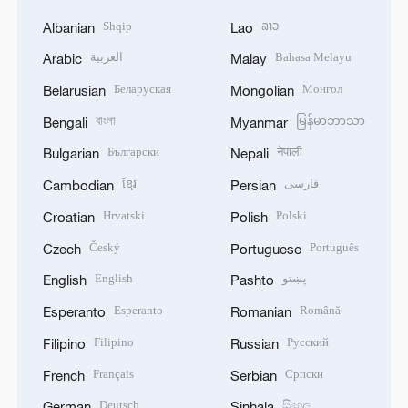
Shqip
ລາວ
Albanian
Lao
العربية
Bahasa Melayu
Arabic
Malay
Беларуская
Монгол
Belarusian
Mongolian
বাংলা
မြန်မာဘာသာ
Bengali
Myanmar
Български
नेपाली
Bulgarian
Nepali
ខ្មែរ
فارسی
Cambodian
Persian
Hrvatski
Polski
Croatian
Polish
Český
Português
Czech
Portuguese
English
پښتو
English
Pashto
Esperanto
Română
Esperanto
Romanian
Filipino
Русский
Filipino
Russian
Français
Српски
French
Serbian
Deutsch
සිංහල
German
Sinhala