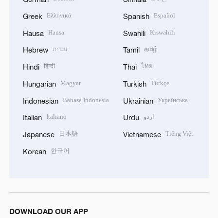
Ελληνικά
Español
Greek
Spanish
Hausa
Kiswahili
Hausa
Swahili
עברית
தமிழ்
Hebrew
Tamil
हिन्दी
ไทย
Hindi
Thai
Magyar
Türkçe
Hungarian
Turkish
Bahasa Indonesia
Українська
Indonesian
Ukrainian
Italiano
اردو
Italian
Urdu
日本語
Tiếng Việt
Japanese
Vietnamese
한국어
Korean
DOWNLOAD OUR APP